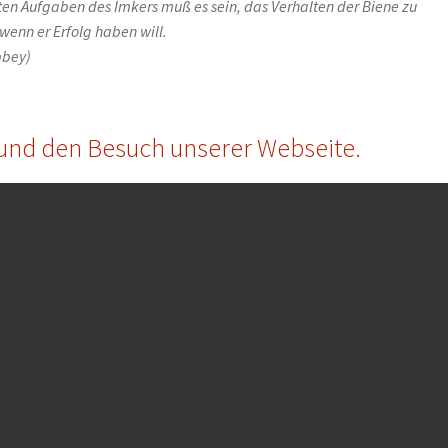
sten Aufgaben des Imkers muß es sein, das Verhalten der Biene zu
wenn er Erfolg haben will.
bbey)
e und den Besuch unserer Webseite.