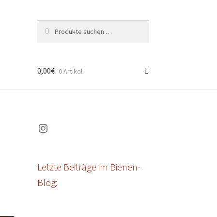
Suchen
Suchen
nach:
0,00
€
0 Artikel
Instagram
d
Letzte Beiträge im Bienen-
Blog: