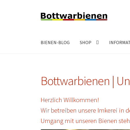
Zur
Zum
Navigation
Inhalt
springen
springen
BIENEN-BLOG
SHOP
INFORMA
Bottwarbienen | Un
Herzlich Willkommen!
Wir betreiben unsere Imkerei in d
Umgang mit unseren Bienen steht