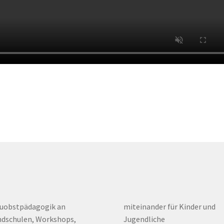
euobstpädagogik an
miteinander für Kinder und
dschulen, Workshops,
Jugendliche