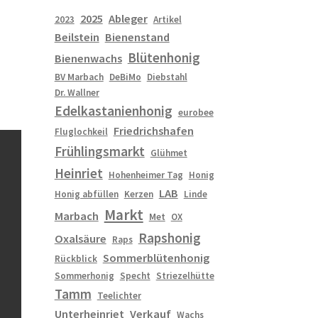
2025
Ableger
2023
Artikel
Beilstein
Bienenstand
Blütenhonig
Bienenwachs
BV Marbach
DeBiMo
Diebstahl
Dr. Wallner
Edelkastanienhonig
eurobee
Friedrichshafen
Fluglochkeil
Frühlingsmarkt
Glühmet
Heinriet
Hohenheimer Tag
Honig
LAB
Honig abfüllen
Kerzen
Linde
Markt
Marbach
Met
OX
Rapshonig
Oxalsäure
Raps
Sommerblütenhonig
Rückblick
Sommerhonig
Specht
Striezelhütte
Tamm
Teelichter
Unterheinriet
Verkauf
Wachs