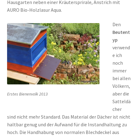
Hausgarten neben einer Kräutersprirale, Anstrich mit
AURO Bio-Holzlasur Aqua.
Den
Beutent
yp
verwend
e ich
noch
immer
bei allen
Völkern,
aber die
Erstes Bienenvolk 2013
Satteldä
cher
sind nicht mehr Standard. Das Material der Dächer ist nicht
haltbar genug und der Aufwand für die Instandhaltung zu
hoch. Die Handhabung von normalen Blechdeckel aus