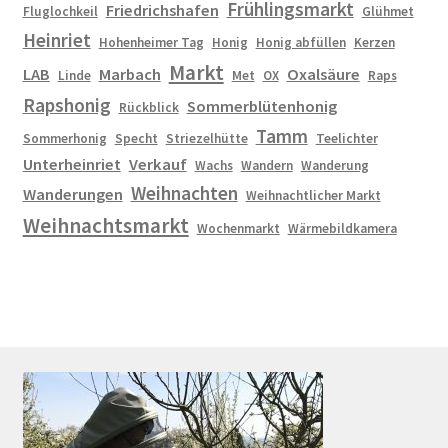
Frühlingsmarkt
Friedrichshafen
Fluglochkeil
Glühmet
Heinriet
Hohenheimer Tag
Honig
Honig abfüllen
Kerzen
Markt
LAB
Marbach
Oxalsäure
Linde
Met
OX
Raps
Rapshonig
Sommerblütenhonig
Rückblick
Tamm
Sommerhonig
Specht
Striezelhütte
Teelichter
Unterheinriet
Verkauf
Wachs
Wandern
Wanderung
Weihnachten
Wanderungen
Weihnachtlicher Markt
Weihnachtsmarkt
Wochenmarkt
Wärmebildkamera