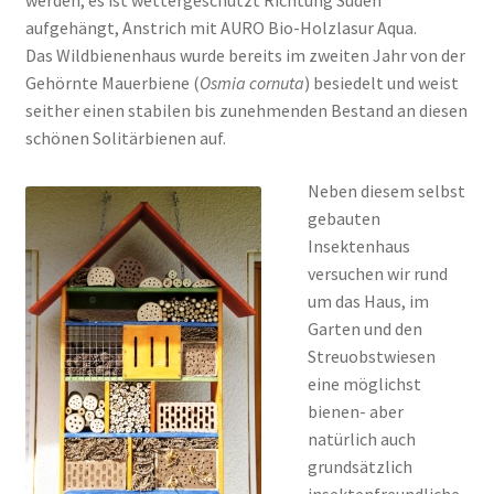
werden, es ist wettergeschützt Richtung Süden
aufgehängt, Anstrich mit AURO Bio-Holzlasur Aqua.
Das Wildbienenhaus wurde bereits im zweiten Jahr von der
Gehörnte Mauerbiene (
Osmia cornuta
) besiedelt und weist
seither einen stabilen bis zunehmenden Bestand an diesen
schönen Solitärbienen auf.
Neben diesem selbst
gebauten
Insektenhaus
versuchen wir rund
um das Haus, im
Garten und den
Streuobstwiesen
eine möglichst
bienen- aber
natürlich auch
grundsätzlich