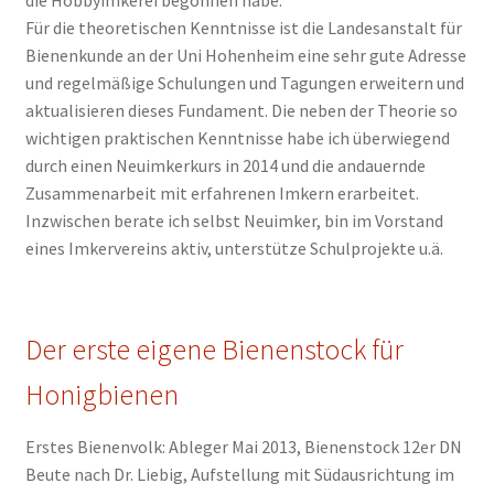
öffnen
Für die theoretischen Kenntnisse ist die Landesanstalt für
Videos
Bienenkunde an der Uni Hohenheim eine sehr gute Adresse
und regelmäßige Schulungen und Tagungen erweitern und
miteinander e.V.
aktualisieren dieses Fundament. Die neben der Theorie so
wichtigen praktischen Kenntnisse habe ich überwiegend
KONTAKT
durch einen Neuimkerkurs in 2014 und die andauernde
Zusammenarbeit mit erfahrenen Imkern erarbeitet.
Unterm
Inzwischen berate ich selbst Neuimker, bin im Vorstand
IMPRESSUM
öffnen
eines Imkervereins aktiv, unterstütze Schulprojekte u.ä.
Der erste eigene Bienenstock für
Honigbienen
Erstes Bienenvolk: Ableger Mai 2013, Bienenstock 12er DN
Beute nach Dr. Liebig, Aufstellung mit Südausrichtung im