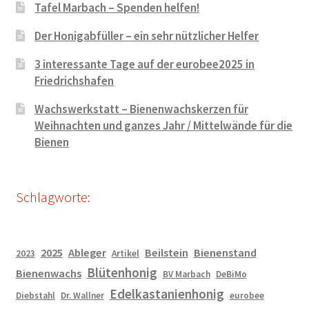
Tafel Marbach – Spenden helfen!
Der Honigabfüller – ein sehr nützlicher Helfer
3 interessante Tage auf der eurobee2025 in
Friedrichshafen
Wachswerkstatt – Bienenwachskerzen für
Weihnachten und ganzes Jahr / Mittelwände für die
Bienen
Schlagworte:
2025
Ableger
Beilstein
Bienenstand
2023
Artikel
Blütenhonig
Bienenwachs
BV Marbach
DeBiMo
Edelkastanienhonig
Diebstahl
Dr. Wallner
eurobee