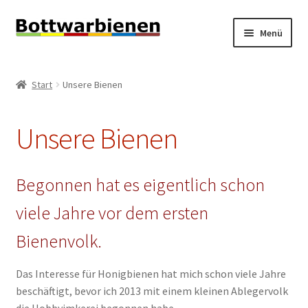
Zur
Zum
Menü
Navigation
Inhalt
springen
springen
BIENEN-BLOG
Start
Unsere Bienen
Unterm
SHOP
öffnen
Unsere Bienen
Unterm
INFORMATIONEN
öffnen
Unsere Bienen
Begonnen hat es eigentlich schon
viele Jahre vor dem ersten
Das “Terroir” der Bottwarbienen
Bienenvolk.
Zugriff auf die Bienenstockwaagen bei den
Bottwarbienen (Wolf Waagen)
Das Interesse für Honigbienen hat mich schon viele Jahre
beschäftigt, bevor ich 2013 mit einem kleinen Ablegervolk
Unterm
Fotogalerie
die Hobbyimkerei begonnen habe.