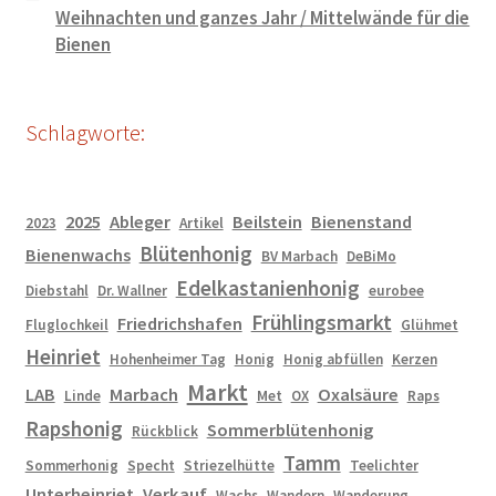
Weihnachten und ganzes Jahr / Mittelwände für die
Bienen
Schlagworte:
2025
Ableger
Beilstein
Bienenstand
2023
Artikel
Blütenhonig
Bienenwachs
BV Marbach
DeBiMo
Edelkastanienhonig
Diebstahl
Dr. Wallner
eurobee
Frühlingsmarkt
Friedrichshafen
Fluglochkeil
Glühmet
Heinriet
Hohenheimer Tag
Honig
Honig abfüllen
Kerzen
Markt
LAB
Marbach
Oxalsäure
Linde
Met
OX
Raps
Rapshonig
Sommerblütenhonig
Rückblick
Tamm
Sommerhonig
Specht
Striezelhütte
Teelichter
Unterheinriet
Verkauf
Wachs
Wandern
Wanderung