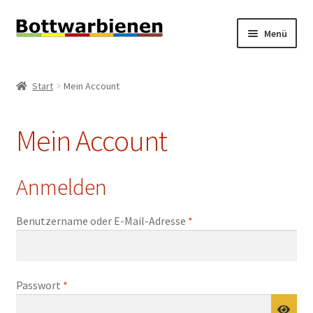
Zur
Zum
Menü
Navigation
Inhalt
springen
springen
BIENEN-BLOG
Start
Mein Account
Unterm
SHOP
öffnen
Mein Account
Unterm
INFORMATIONEN
öffnen
KONTAKT
Anmelden
Unterm
IMPRESSUM
Erforderlich
Benutzername oder E-Mail-Adresse
*
öffnen
Erforderlich
Passwort
*