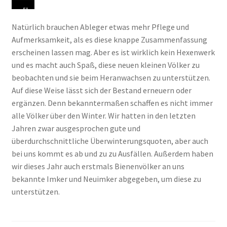
S
K
S
A
K
S
U
t
ö
c
b
o
u
n
Natürlich brauchen Ableger etwas mehr Pflege und
a
n
h
l
m
c
d
Aufmerksamkeit, als es diese knappe Zusammenfassung
t
n
o
e
p
h
n
erscheinen lassen mag. Aber es ist wirklich kein Hexenwerk
u
e
n
g
l
b
o
und es macht auch Spaß, diese neuen kleinen Völker zu
s
n
f
e
e
i
c
beobachten und sie beim Heranwachsen zu unterstützen.
d
S
a
r
t
l
h
Auf diese Weise lässt sich der Bestand erneuern oder
e
i
s
W
t
d
e
ergänzen. Denn bekanntermaßen schaffen es nicht immer
s
e
t
a
v
m
i
alle Völker über den Winter. Wir hatten in den letzten
A
e
v
b
e
i
n
Jahren zwar ausgesprochen gute und
b
s
o
e
r
t
e
überdurchschnittliche Überwinterungsquoten, aber auch
l
e
l
n
d
K
j
bei uns kommt es ab und zu zu Ausfällen. Außerdem haben
e
n
l
i
e
ö
u
wir dieses Jahr auch erstmals Bienenvölker an uns
g
t
b
m
c
n
n
bekannte Imker und Neuimker abgegeben, um diese zu
e
z
e
N
k
i
g
unterstützen.
r
i
s
a
e
g
e
s
f
e
t
l
i
K
p
f
t
u
t
n
ö