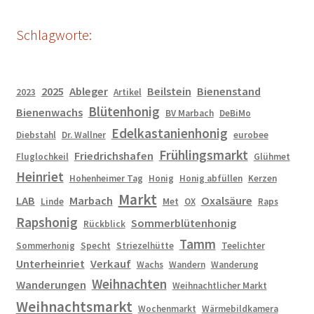
e
e
l
n
Schlagworte:
l
b
t
r
u
2025
Ableger
Beilstein
Bienenstand
2023
Artikel
t
Blütenhonig
Bienenwachs
BV Marbach
DeBiMo
g
Edelkastanienhonig
e
Diebstahl
Dr. Wallner
eurobee
s
Frühlingsmarkt
Friedrichshafen
Fluglochkeil
Glühmet
c
Heinriet
Hohenheimer Tag
Honig
Honig abfüllen
Kerzen
h
Markt
LAB
Marbach
Oxalsäure
n
Linde
Met
OX
Raps
i
Rapshonig
Sommerblütenhonig
Rückblick
t
Tamm
Sommerhonig
Specht
Striezelhütte
Teelichter
t
Unterheinriet
Verkauf
Wachs
Wandern
Wanderung
e
Weihnachten
Wanderungen
Weihnachtlicher Markt
n
Weihnachtsmarkt
w
Wochenmarkt
Wärmebildkamera