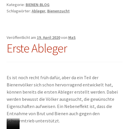
Kategorie:
BIENEN-BLOG
e
e
z
r
e
n
Schlagwörter:
Ableger
,
Bienenzucht
r
r
t
b
A
i
„
n
e
a
b
g
S
?
r
u
l
i
t
A
e
n
Veröffentlicht am
19. April 2020
von
MaS
e
b
g
m
Erste Ableger
i
l
e
i
n
e
r
t
-
g
w
i
C
e
a
h
Es ist noch recht früh dafür, aber da ein Teil der
o
r
b
r
Bienenvölker sich schon hervorragend entwickelt hat,
d
k
e
e
können bereits die ersten Ableger erstellt werden. Dabei
e
a
m
m
werden bewusst die Völker ausgesucht, die gewünschte
“
s
i
G
Eigenschaften aufweisen. Ein Nebeneffekt ist, dass die
t
t
e
Entnahme von Brut und Bienen auch gegen den
e
F
f
Schwarmtrieb unterstützt.
n
u
o
t
l