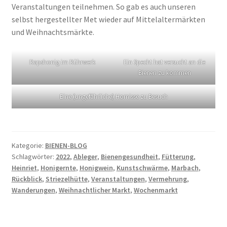
Veranstaltungen teilnehmen. So gab es auch unseren
selbst hergestellter Met wieder auf Mittelaltermärkten
und Weihnachtsmärkte.
Rapshonig im Rührwerk
Ein Specht hat versucht an die
Bienen zu kommen
Eine (ungefährliche) Hornisse zu Besuch
Kategorie:
BIENEN-BLOG
Schlagwörter:
2022
,
Ableger
,
Bienengesundheit
,
Fütterung
,
Heinriet
,
Honigernte
,
Honigwein
,
Kunstschwärme
,
Marbach
,
Rückblick
,
Striezelhütte
,
Veranstaltungen
,
Vermehrung
,
Wanderungen
,
Weihnachtlicher Markt
,
Wochenmarkt