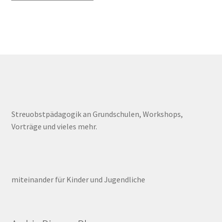
e
r
d
e
n
Streuobstpädagogik an Grundschulen, Workshops,
Vorträge und vieles mehr.
miteinander für Kinder und Jugendliche