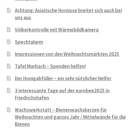
e
r
r
a
Achtung: Asiatische Hornisse breitet sich auch bei
g
b
e
n
uns aus
e
i
m
n
r
l
S
a
Völkerkontrolle mit Wärmebildkamera
k
d
t
u
ä
u
a
c
Spechtalarm
s
n
n
h
Impressionen von den Weihnachtsmärkten 2025
t
g
d
g
e
o
l
Tafel Marbach – Spenden helfen!
n
r
e
t
i
Der Honigabfüller – ein sehr nützlicher Helfer
a
c
3 interessante Tage auf der eurobee2025 in
u
h
Friedrichshafen
f
D
g
r
Wachswerkstatt – Bienenwachskerzen für
e
o
Weihnachten und ganzes Jahr / Mittelwände für die
s
h
Bienen
t
n