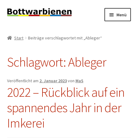
Zur
Zum
Menü
Navigation
Inhalt
springen
springen
BIENEN-BLOG
Start
Beiträge verschlagwortet mit „Ableger“
Unterm
SHOP
öffnen
Schlagwort:
Ableger
Unterm
INFORMATIONEN
öffnen
KONTAKT
Veröffentlicht am
2. Januar 2023
von
MaS
2022 – Rückblick auf ein
Unterm
IMPRESSUM
öffnen
spannendes Jahr in der
Imkerei