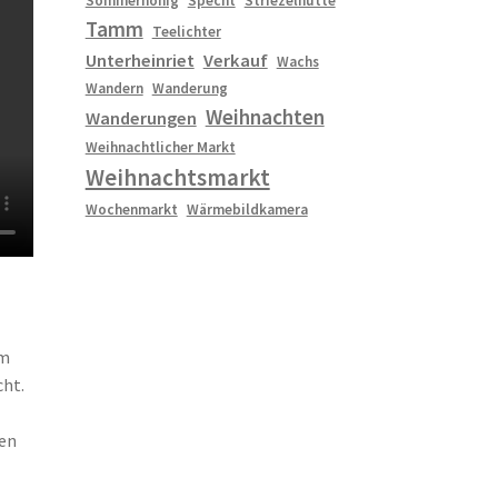
Sommerhonig
Specht
Striezelhütte
Tamm
Teelichter
Unterheinriet
Verkauf
Wachs
Wandern
Wanderung
Weihnachten
Wanderungen
Weihnachtlicher Markt
Weihnachtsmarkt
Wochenmarkt
Wärmebildkamera
em
cht.
nen