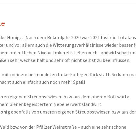
te
eder Honig… Nach dem Rekordjahr 2020 war 2021 fast ein Totalausf
er und vor allem auch die Witterungsverhältinisse wieder besser f
inem ordentlichen Niveau. Imkerei ist eben auch Landwirtschaft un
en sehr wechselhaft und sehr oft nicht selbst zu beeinflussen.
mit meinem befreundeten Imkerkollegen Dirk statt. So kann m
 macht auch einfach auch noch mehr Spaß!
eren eigenen Streuobstwiesen bzw. aus dem oberen Bottwartal
einem bienenbegeistertem Nebenerwerbslandwirt
onig
ebenfalls von unseren eigenen Streuobstwiesen bzw. aus d
Wald bzw. von der Pfälzer Weinstraße – auch eine sehr schöne