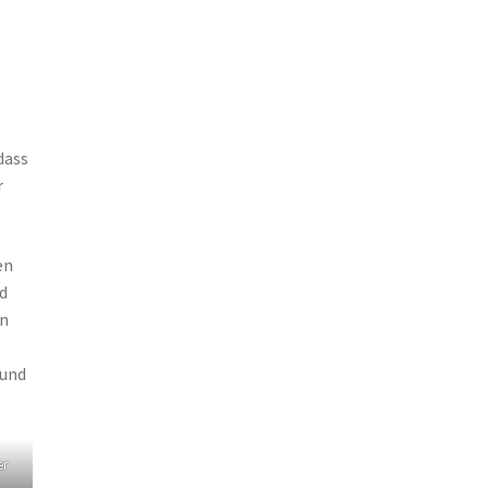
dass
r
en
d
rn
 und
er