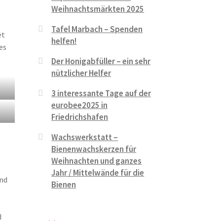
Weihnachtsmärkten 2025
Tafel Marbach – Spenden
et
helfen!
es
Der Honigabfüller – ein sehr
nützlicher Helfer
3 interessante Tage auf der
eurobee2025 in
Friedrichshafen
Wachswerkstatt –
Bienenwachskerzen für
Weihnachten und ganzes
Jahr / Mittelwände für die
und
Bienen
d