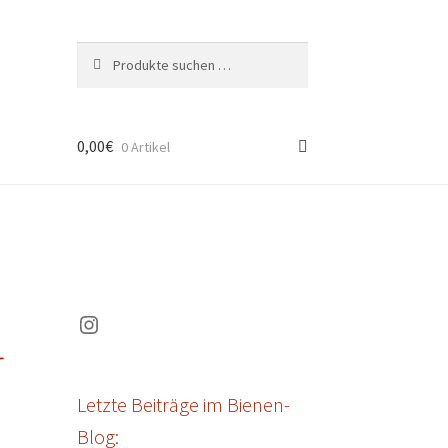
Suchen
Suchen
nach:
0,00
€
0 Artikel
Instagram
r
Letzte Beiträge im Bienen-
Blog: