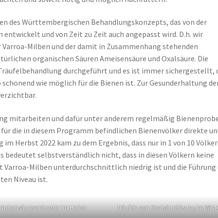
en des Württembergischen Behandlungskonzepts, das von der
ntwickelt und von Zeit zu Zeit auch angepasst wird. D.h. wir
r Varroa-Milben und der damit in Zusammenhang stehenden
türlichen organischen Säuren Ameisensäure und Oxalsäure. Die
räufelbehandlung durchgeführt und es ist immer sichergestellt, 
o schonend wie möglich für die Bienen ist. Zur Gesunderhaltung de
erzichtbar.
ing mitarbeiten und dafür unter anderem regelmäßig Bienenprob
für die in diesem Programm befindlichen Bienenvölker direkte un
g im Herbst 2022 kam zu dem Ergebnis, dass nur in 1 von 10 Völke
bedeutet selbstverständlich nicht, dass in diesen Völkern keine
mit Varroa-Milben unterdurchschnittlich niedrig ist und die Führung
ten Niveau ist.
meisensäureverdunster im Herbst
Träufeln von Oxalsäurelösung im Wint