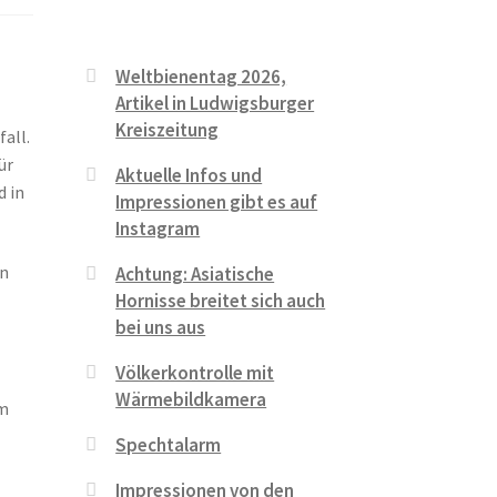
Weltbienentag 2026,
Artikel in Ludwigsburger
Kreiszeitung
all.
ür
Aktuelle Infos und
d in
Impressionen gibt es auf
Instagram
an
Achtung: Asiatische
Hornisse breitet sich auch
bei uns aus
Völkerkontrolle mit
Wärmebildkamera
em
Spechtalarm
Impressionen von den