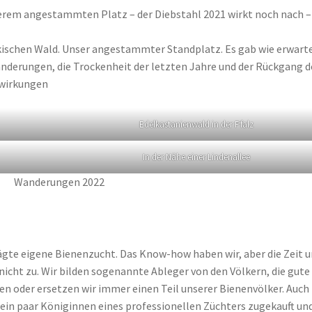
serem angestammten Platz – der Diebstahl 2021 wirkt noch nach –
ischen Wald. Unser angestammter Standplatz. Es gab wie erwart
änderungen, die Trockenheit der letzten Jahre und der Rückgang d
swirkungen
Edelkastanienwald in der Pfalz
In der Nähe einer Lindenallee
Wanderungen 2022
rägte eigene Bienenzucht. Das Know-how haben wir, aber die Zeit 
 nicht zu. Wir bilden sogenannte Ableger von den Völkern, die gute
en oder ersetzen wir immer einen Teil unserer Bienenvölker. Auch
 ein paar Königinnen eines professionellen Züchters zugekauft un