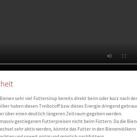
heit
Bienen sehr viel Futtersirup bereits direkt beim oder kurz nach d
lker haben diesen Treibstoff bzw. dieses Energie dringend gebrau
tter über einen deutlich längeren Zeitraum gegeben werden.
 massiv gestiegenen Futterpreisen nicht beim Füttern. Da die Bie
chsel sehr aktiv werden, könnte das Futter in den Bienenvölkern
achten und soweit nötig und möglich nachfüttern.