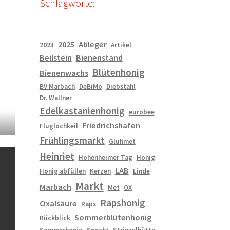
Schlagworte:
2025
Ableger
2023
Artikel
Beilstein
Bienenstand
Blütenhonig
Bienenwachs
BV Marbach
DeBiMo
Diebstahl
Dr. Wallner
Edelkastanienhonig
eurobee
Friedrichshafen
Fluglochkeil
Frühlingsmarkt
Glühmet
Heinriet
Hohenheimer Tag
Honig
LAB
Honig abfüllen
Kerzen
Linde
Markt
Marbach
Met
OX
Rapshonig
Oxalsäure
Raps
Sommerblütenhonig
Rückblick