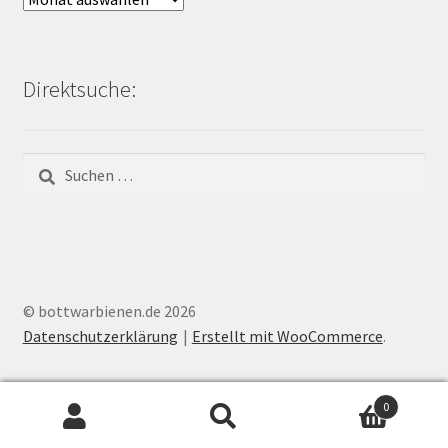
Bienen-
Blog:
Direktsuche:
Suchen
nach:
© bottwarbienen.de 2026
Datenschutzerklärung
Erstellt mit WooCommerce
.
0
Suchen
Suchen