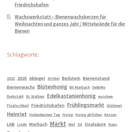
Friedrichshafen
Wachswerkstatt – Bienenwachskerzen für
Weihnachten und ganzes Jahr / Mittelwände für die
Bienen
Schlagworte:
2025
Ableger
Beilstein
Bienenstand
2023
Artikel
Blütenhonig
Bienenwachs
BV Marbach
DeBiMo
Edelkastanienhonig
Diebstahl
Dr. Wallner
eurobee
Frühlingsmarkt
Friedrichshafen
Fluglochkeil
Glühmet
Heinriet
Hohenheimer Tag
Honig
Honig abfüllen
Kerzen
Markt
LAB
Marbach
Oxalsäure
Linde
Met
OX
Raps