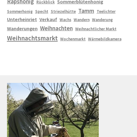
Rapshonig
Sommerblütenhonig
Rückblick
Tamm
Sommerhonig
Specht
Striezelhütte
Teelichter
Unterheinriet
Verkauf
Wachs
Wandern
Wanderung
Weihnachten
Wanderungen
Weihnachtlicher Markt
Weihnachtsmarkt
Wochenmarkt
Wärmebildkamera