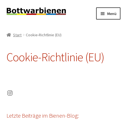
Zur
Zum
Menü
Navigation
Inhalt
springen
springen
BIENEN-BLOG
Start
Cookie-Richtlinie (EU)
Unterm
SHOP
öffnen
Cookie-Richtlinie (EU)
Unterm
INFORMATIONEN
öffnen
KONTAKT
Unterm
IMPRESSUM
Instagram
öffnen
Datenschutzerklärung
Letzte Beiträge im Bienen-Blog:
Haftungsausschluss (Disclaimer)