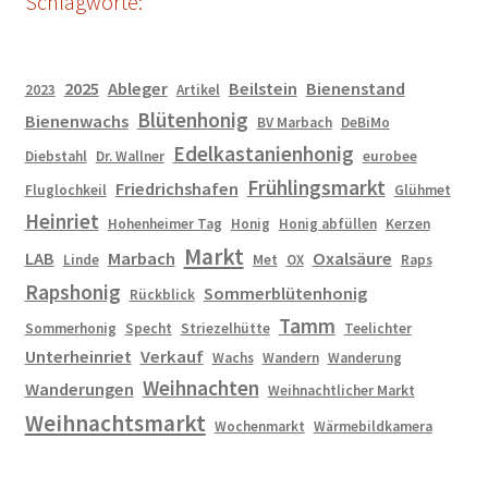
Schlagworte:
2025
Ableger
Beilstein
Bienenstand
2023
Artikel
Blütenhonig
Bienenwachs
BV Marbach
DeBiMo
Edelkastanienhonig
Diebstahl
Dr. Wallner
eurobee
Frühlingsmarkt
Friedrichshafen
Fluglochkeil
Glühmet
Heinriet
Hohenheimer Tag
Honig
Honig abfüllen
Kerzen
Markt
LAB
Marbach
Oxalsäure
Linde
Met
OX
Raps
Rapshonig
Sommerblütenhonig
Rückblick
Tamm
Sommerhonig
Specht
Striezelhütte
Teelichter
Unterheinriet
Verkauf
Wachs
Wandern
Wanderung
Weihnachten
Wanderungen
Weihnachtlicher Markt
Weihnachtsmarkt
Wochenmarkt
Wärmebildkamera