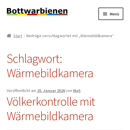
Zur
Zum
Menü
Navigation
Inhalt
springen
springen
BIENEN-BLOG
Start
Beiträge verschlagwortet mit „Wärmebildkamera“
Unterm
SHOP
öffnen
Schlagwort:
Unterm
INFORMATIONEN
öffnen
Wärmebildkamera
KONTAKT
Unterm
IMPRESSUM
Veröffentlicht am
25. Januar 2026
von
MaS
öffnen
Völkerkontrolle mit
Wärmebildkamera