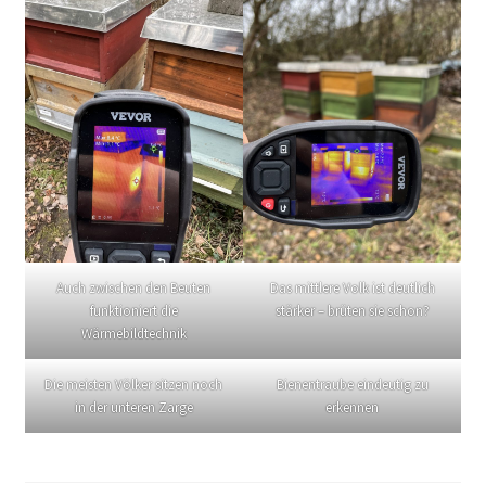
Auch zwischen den Beuten
Das mittlere Volk ist deutlich
funktioniert die
stärker – brüten sie schon?
Wärmebildtechnik
Die meisten Völker sitzen noch
Bienentraube eindeutig zu
in der unteren Zarge
erkennen