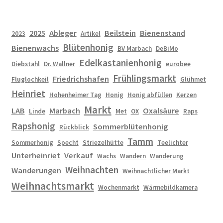
2025
Ableger
Beilstein
Bienenstand
2023
Artikel
Blütenhonig
Bienenwachs
BV Marbach
DeBiMo
Edelkastanienhonig
Diebstahl
Dr. Wallner
eurobee
Frühlingsmarkt
Friedrichshafen
Fluglochkeil
Glühmet
Heinriet
Hohenheimer Tag
Honig
Honig abfüllen
Kerzen
Markt
LAB
Marbach
Oxalsäure
Linde
Met
OX
Raps
Rapshonig
Sommerblütenhonig
Rückblick
Tamm
Sommerhonig
Specht
Striezelhütte
Teelichter
Unterheinriet
Verkauf
Wachs
Wandern
Wanderung
Weihnachten
Wanderungen
Weihnachtlicher Markt
Weihnachtsmarkt
Wochenmarkt
Wärmebildkamera