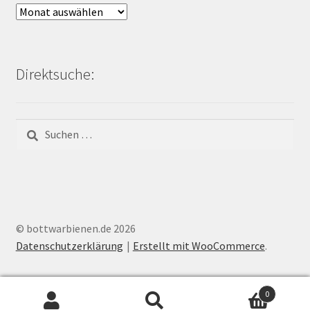
Archiv
Bienen-
Blog:
Direktsuche:
Suchen
nach:
© bottwarbienen.de 2026
Datenschutzerklärung
Erstellt mit WooCommerce
.
0
Suchen
Suchen