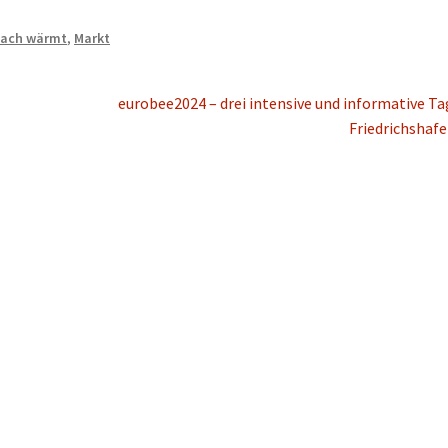
ach wärmt
,
Markt
Nächster
eurobee2024 – drei intensive und informative Ta
Beitrag:
Friedrichshaf