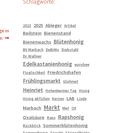
Schlagworte:
2025
Ableger
2023
Artikel
ge in
Beilstein
Bienenstand
en
Blütenhonig
Bienenwachs
BV Marbach
DeBiMo
Diebstahl
Dr. Wallner
Edelkastanienhonig
eurobee
Friedrichshafen
Fluglochkeil
Frühlingsmarkt
Glühmet
Heinriet
Hohenheimer Tag
Honig
LAB
Honig abfüllen
Kerzen
Linde
Markt
Marbach
Met
OX
Rapshonig
Oxalsäure
Raps
Sommerblütenhonig
Rückblick
Sommerhonig
Specht
Striezelhütte