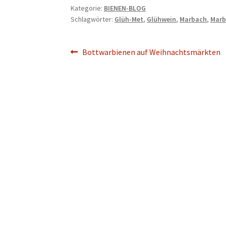
Kategorie:
BIENEN-BLOG
Schlagwörter:
Glüh-Met
,
Glühwein
,
Marbach
,
Marb
Beitragsnavigation
Vorheriger
Bottwarbienen auf Weihnachtsmärkten
Beitrag: