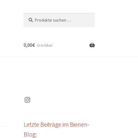
Suchen
Suchen
nach:
0,00
€
0 Artikel
Instagram
Letzte Beiträge im Bienen-
Blog: