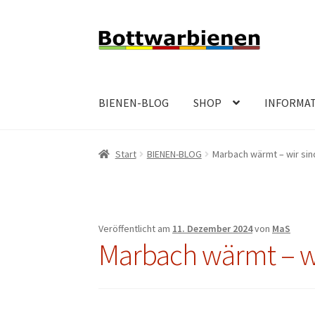
Zur
Zum
Navigation
Inhalt
springen
springen
BIENEN-BLOG
SHOP
INFORMA
Start
BIENEN-BLOG
Marbach wärmt – wir sin
Veröffentlicht am
11. Dezember 2024
von
MaS
Marbach wärmt – wi