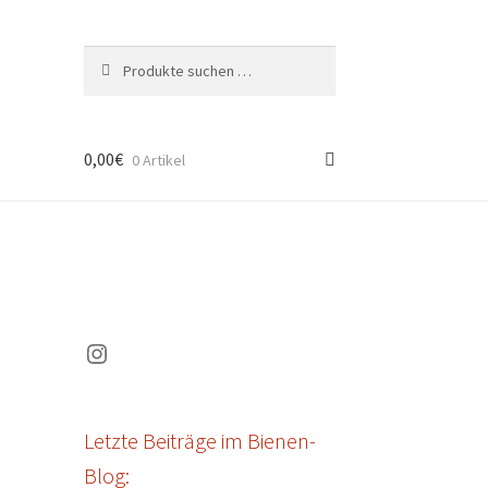
Suchen
Suchen
nach:
0,00
€
0 Artikel
Instagram
Letzte Beiträge im Bienen-
Blog: