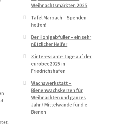
Weihnachtsmärkten 2025
g
Tafel Marbach – Spenden
helfen!
Der Honigabfüller – ein sehr
nützlicher Helfer
3 interessante Tage auf der
eurobee2025 in
Friedrichshafen
Wachswerkstatt –
Bienenwachskerzen für
en
Weihnachten und ganzes
nd
Jahr / Mittelwände für die
Bienen
htet.