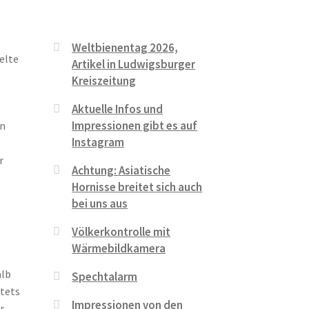
Weltbienentag 2026,
elte
Artikel in Ludwigsburger
Kreiszeitung
Aktuelle Infos und
Impressionen gibt es auf
en
Instagram
r
Achtung: Asiatische
Hornisse breitet sich auch
bei uns aus
Völkerkontrolle mit
Wärmebildkamera
alb
Spechtalarm
stets
Impressionen von den
r