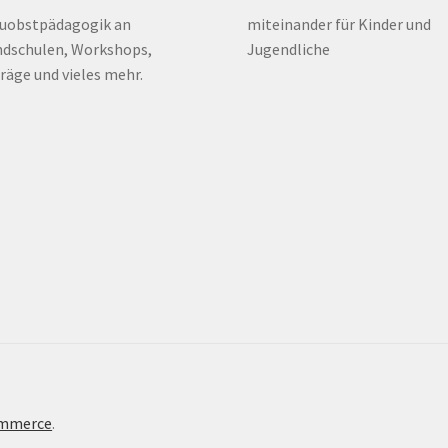
euobstpädagogik an
miteinander für Kinder und
dschulen, Workshops,
Jugendliche
räge und vieles mehr.
ommerce
.