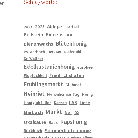
Schlagworte:
den
2025
Ableger
2023
Artikel
Beilstein
Bienenstand
Blütenhonig
Bienenwachs
BV Marbach
DeBiMo
Diebstahl
Dr. Wallner
Edelkastanienhonig
eurobee
Friedrichshafen
Fluglochkeil
Frühlingsmarkt
Glühmet
Heinriet
Hohenheimer Tag
Honig
LAB
Honig abfüllen
Kerzen
Linde
Markt
Marbach
Met
OX
Rapshonig
Oxalsäure
Raps
Sommerblütenhonig
Rückblick