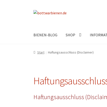
Zur
Zum
Navigation
Inhalt
springen
springen
BIENEN-BLOG
SHOP
INFORMA
Start
Haftungsausschluss (Disclaimer)
Haftungsausschluss
Haftungsausschluss (Disclai