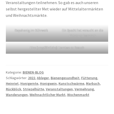
Veranstaltungen teilnehmen. So gab es auch unseren
selbst hergestellter Met wieder auf Mittelaltermärkten
und Weihnachtsmärkte.
Rapshonig im Rührwerk
Ein Specht hat versucht an die
Bienen zu kommen
Eine (ungefährliche) Hornisse zu Besuch
Kategorie:
BIENEN-BLOG
Schlagwörter:
2022
,
Ableger
,
Bienengesundheit
,
Fütterung
,
Heinriet
,
Honigernte
,
Honigwein
,
Kunstschwärme
,
Marbach
,
Rückblick
,
Striezelhütte
,
Veranstaltungen
,
Vermehrung
,
Wanderungen
,
Weihnachtlicher Markt
,
Wochenmarkt