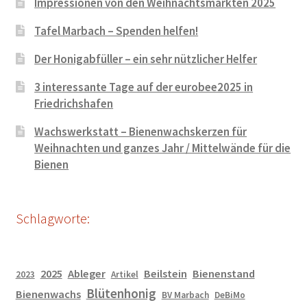
Impressionen von den Weihnachtsmärkten 2025
Tafel Marbach – Spenden helfen!
Der Honigabfüller – ein sehr nützlicher Helfer
3 interessante Tage auf der eurobee2025 in
Friedrichshafen
Wachswerkstatt – Bienenwachskerzen für
Weihnachten und ganzes Jahr / Mittelwände für die
Bienen
Schlagworte:
2025
Ableger
Beilstein
Bienenstand
2023
Artikel
Blütenhonig
Bienenwachs
BV Marbach
DeBiMo