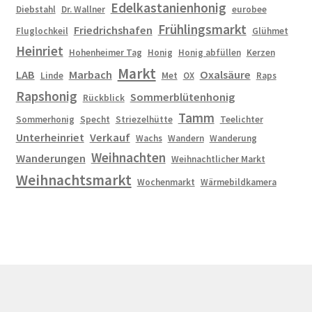
Edelkastanienhonig
Diebstahl
Dr. Wallner
eurobee
Frühlingsmarkt
Friedrichshafen
Fluglochkeil
Glühmet
Heinriet
Hohenheimer Tag
Honig
Honig abfüllen
Kerzen
Markt
LAB
Marbach
Oxalsäure
Linde
Met
OX
Raps
Rapshonig
Sommerblütenhonig
Rückblick
Tamm
Sommerhonig
Specht
Striezelhütte
Teelichter
Unterheinriet
Verkauf
Wachs
Wandern
Wanderung
Weihnachten
Wanderungen
Weihnachtlicher Markt
Weihnachtsmarkt
Wochenmarkt
Wärmebildkamera