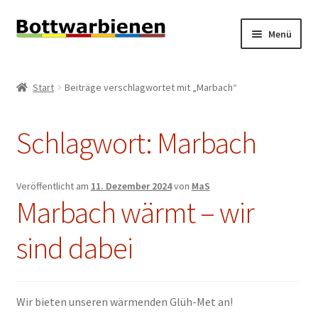
Zur
Zum
Menü
Navigation
Inhalt
springen
springen
BIENEN-BLOG
Start
Beiträge verschlagwortet mit „Marbach“
Unterm
SHOP
öffnen
Schlagwort:
Marbach
Unterm
INFORMATIONEN
öffnen
KONTAKT
Veröffentlicht am
11. Dezember 2024
von
MaS
Marbach wärmt – wir
Unterm
IMPRESSUM
öffnen
sind dabei
Wir bieten unseren wärmenden Glüh-Met an!