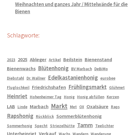
Weihnachten und ganzes Jahr / Mittelwände für die
Bienen
Schlagworte:
2025
Ableger
Beilstein
Bienenstand
2023
Artikel
Blütenhonig
Bienenwachs
BV Marbach
DeBiMo
Edelkastanienhonig
Diebstahl
Dr. Wallner
eurobee
Frühlingsmarkt
Friedrichshafen
Fluglochkeil
Glühmet
Heinriet
Hohenheimer Tag
Honig
Honig abfüllen
Kerzen
Markt
LAB
Marbach
Oxalsäure
Linde
Met
OX
Raps
Rapshonig
Sommerblütenhonig
Rückblick
Tamm
Sommerhonig
Specht
Striezelhütte
Teelichter
Unterheinriet
Verkauf
Wachs
Wandern
Wanderung