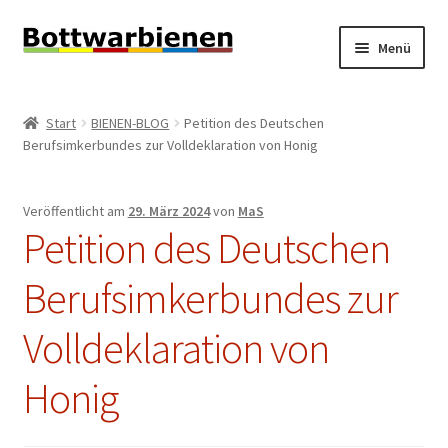
Zur
Zum
Menü
Navigation
Inhalt
springen
springen
BIENEN-BLOG
Start
BIENEN-BLOG
Petition des Deutschen
Unterm
Berufsimkerbundes zur Volldeklaration von Honig
SHOP
öffnen
Unterm
INFORMATIONEN
Veröffentlicht am
29. März 2024
von
MaS
öffnen
Petition des Deutschen
KONTAKT
Berufsimkerbundes zur
Unterm
IMPRESSUM
öffnen
Volldeklaration von
Honig