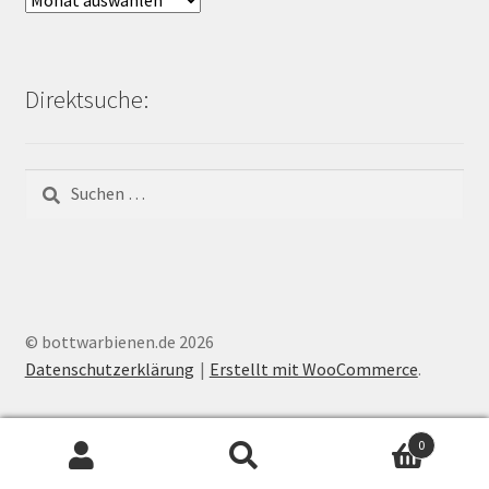
Bienen-
Blog:
Direktsuche:
Suchen
nach:
© bottwarbienen.de 2026
Datenschutzerklärung
Erstellt mit WooCommerce
.
0
Suchen
Suchen