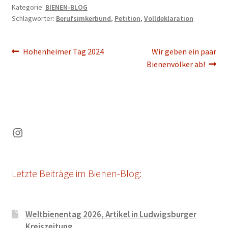
Kategorie:
BIENEN-BLOG
Schlagwörter:
Berufsimkerbund
,
Petition
,
Volldeklaration
Beitragsnavigation
Vorheriger
Nächster
Hohenheimer Tag 2024
Wir geben ein paar
Beitrag:
Beitrag:
Bienenvölker ab!
Instagram
Letzte Beiträge im Bienen-Blog:
Weltbienentag 2026, Artikel in Ludwigsburger
Kreiszeitung