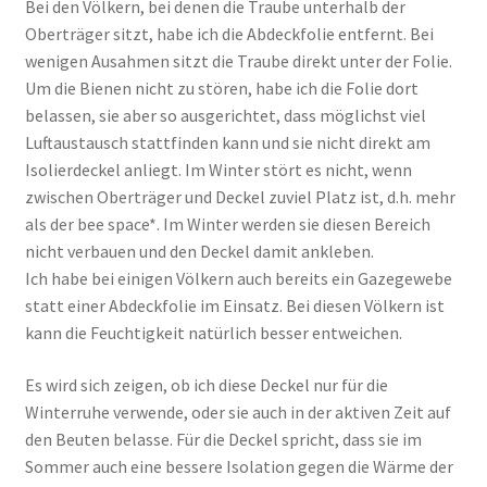
Bei den Völkern, bei denen die Traube unterhalb der
i
u
Oberträger sitzt, habe ich die Abdeckfolie entfernt. Bei
t
e
wenigen Ausahmen sitzt die Traube direkt unter der Folie.
t
r
Um die Bienen nicht zu stören, habe ich die Folie dort
s
D
belassen, sie aber so ausgerichtet, dass möglichst viel
c
e
Luftaustausch stattfinden kann und sie nicht direkt am
h
c
Isolierdeckel anliegt. Im Winter stört es nicht, wenn
a
k
zwischen Oberträger und Deckel zuviel Platz ist, d.h. mehr
l
e
als der bee space*. Im Winter werden sie diesen Bereich
l
l
nicht verbauen und den Deckel damit ankleben.
d
a
Ich habe bei einigen Völkern auch bereits ein Gazegewebe
ä
u
statt einer Abdeckfolie im Einsatz. Bei diesen Völkern ist
m
f
kann die Feuchtigkeit natürlich besser entweichen.
m
d
p
e
Es wird sich zeigen, ob ich diese Deckel nur für die
l
r
Winterruhe verwende, oder sie auch in der aktiven Zeit auf
a
B
den Beuten belasse. Für die Deckel spricht, dass sie im
t
e
Sommer auch eine bessere Isolation gegen die Wärme der