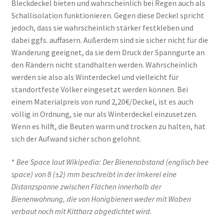
t
u
Bleckdeckel bieten und wahrscheinlich bei Regen auch als
e
t
Schallisolation funktionieren. Gegen diese Deckel spricht
=
e
jedoch, dass sie wahrscheinlich stärker festkleben und
3
dabei ggfs. auffasern. Außerdem sind sie sicher nicht für die
I
Wanderung geeignet, da sie dem Druck der Spanngurte an
s
den Rändern nicht standhalten werden. Wahrscheinlich
o
werden sie also als Winterdeckel und vielleicht für
l
standortfeste Völker eingesetzt werden können. Bei
i
einem Materialpreis von rund 2,20€/Deckel, ist es auch
e
völlig in Ordnung, sie nur als Winterdeckel einzusetzen.
r
Wenn es hilft, die Beuten warm und trocken zu halten, hat
d
sich der Aufwand sicher schon gelohnt.
e
c
*
Bee Space laut Wikipedia: Der Bienenabstand (englisch bee
k
space) von 8 (±2) mm beschreibt in der Imkerei eine
e
Distanzspanne zwischen Flächen innerhalb der
l
Bienenwohnung, die von Honigbienen weder mit Waben
verbaut noch mit Kittharz abgedichtet wird.