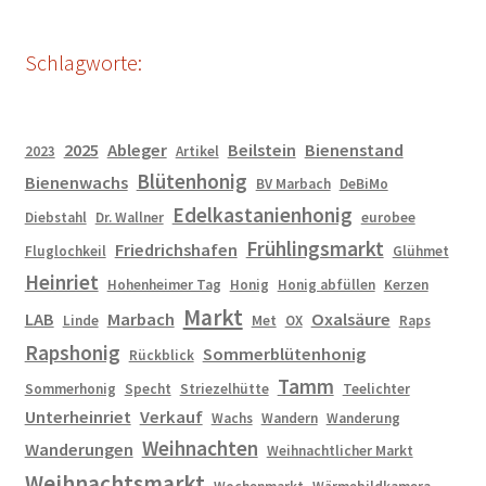
Schlagworte:
2025
Ableger
Beilstein
Bienenstand
2023
Artikel
Blütenhonig
Bienenwachs
BV Marbach
DeBiMo
Edelkastanienhonig
Diebstahl
Dr. Wallner
eurobee
Frühlingsmarkt
Friedrichshafen
Fluglochkeil
Glühmet
Heinriet
Hohenheimer Tag
Honig
Honig abfüllen
Kerzen
Markt
LAB
Marbach
Oxalsäure
Linde
Met
OX
Raps
Rapshonig
Sommerblütenhonig
Rückblick
Tamm
Sommerhonig
Specht
Striezelhütte
Teelichter
Unterheinriet
Verkauf
Wachs
Wandern
Wanderung
Weihnachten
Wanderungen
Weihnachtlicher Markt
Weihnachtsmarkt