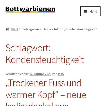
Zur
Zum
Menü
Navigation
Inhalt
springen
springen
BIENEN-BLOG
Start
Beiträge verschlagwortet mit „Kondensfeuchtigkeit“
Unterm
SHOP
öffnen
Schlagwort:
Unterm
INFORMATIONEN
öffnen
Kondensfeuchtigkeit
KONTAKT
Unterm
IMPRESSUM
Veröffentlicht am
5. Januar 2020
von
MaS
öffnen
„Trockener Fuss und
warmer Kopf“ – neue