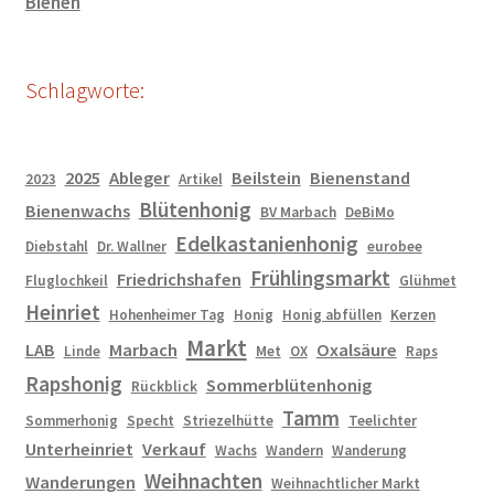
Bienen
Schlagworte:
2025
Ableger
Beilstein
Bienenstand
2023
Artikel
Blütenhonig
Bienenwachs
BV Marbach
DeBiMo
Edelkastanienhonig
Diebstahl
Dr. Wallner
eurobee
Frühlingsmarkt
Friedrichshafen
Fluglochkeil
Glühmet
Heinriet
Hohenheimer Tag
Honig
Honig abfüllen
Kerzen
Markt
LAB
Marbach
Oxalsäure
Linde
Met
OX
Raps
Rapshonig
Sommerblütenhonig
Rückblick
Tamm
Sommerhonig
Specht
Striezelhütte
Teelichter
Unterheinriet
Verkauf
Wachs
Wandern
Wanderung
Weihnachten
Wanderungen
Weihnachtlicher Markt