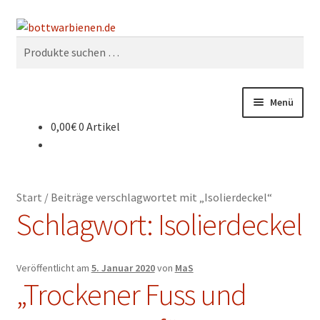
Zur
Zum
Suchen
Navigation
Inhalt
Suchen
springen
springen
nach:
Menü
0,00
€
0 Artikel
BIENEN-BLOG
SHOP
Start
/
Beiträge verschlagwortet mit „Isolierdeckel“
INFORMATIONEN
Schlagwort:
Isolierdeckel
KONTAKT
Veröffentlicht am
5. Januar 2020
von
MaS
„Trockener Fuss und
IMPRESSUM