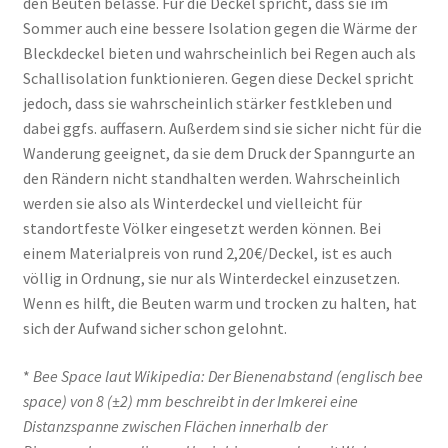
den Beuten belasse. Für die Deckel spricht, dass sie im
t
e
Sommer auch eine bessere Isolation gegen die Wärme der
t
u
Bleckdeckel bieten und wahrscheinlich bei Regen auch als
e
t
Schallisolation funktionieren. Gegen diese Deckel spricht
=
e
jedoch, dass sie wahrscheinlich stärker festkleben und
3
dabei ggfs. auffasern. Außerdem sind sie sicher nicht für die
I
Wanderung geeignet, da sie dem Druck der Spanngurte an
s
den Rändern nicht standhalten werden. Wahrscheinlich
o
werden sie also als Winterdeckel und vielleicht für
l
standortfeste Völker eingesetzt werden können. Bei
i
einem Materialpreis von rund 2,20€/Deckel, ist es auch
e
völlig in Ordnung, sie nur als Winterdeckel einzusetzen.
r
Wenn es hilft, die Beuten warm und trocken zu halten, hat
d
sich der Aufwand sicher schon gelohnt.
e
c
*
Bee Space laut Wikipedia: Der Bienenabstand (englisch bee
k
space) von 8 (±2) mm beschreibt in der Imkerei eine
e
Distanzspanne zwischen Flächen innerhalb der