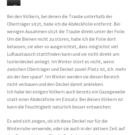
e
T
N
r
e
Bei den Völkern, bei denen die Traube unterhalb der
i
u
Oberträger sitzt, habe ich die Abdeckfolie entfernt. Bei
t
e
wenigen Ausahmen sitzt die Traube direkt unter der Folie.
t
r
Um die Bienen nicht zu stören, habe ich die Folie dort
s
D
belassen, sie aber so ausgerichtet, dass möglichst viel
c
e
Luftaustausch stattfinden kann und sie nicht direkt am
h
c
Isolierdeckel anliegt. Im Winter stört es nicht, wenn
a
k
zwischen Oberträger und Deckel zuviel Platz ist, d.h. mehr
l
e
als der bee space*. Im Winter werden sie diesen Bereich
l
l
nicht verbauen und den Deckel damit ankleben.
d
a
Ich habe bei einigen Völkern auch bereits ein Gazegewebe
ä
u
statt einer Abdeckfolie im Einsatz. Bei diesen Völkern ist
m
f
kann die Feuchtigkeit natürlich besser entweichen.
m
d
p
e
Es wird sich zeigen, ob ich diese Deckel nur für die
l
r
Winterruhe verwende, oder sie auch in der aktiven Zeit auf
a
B