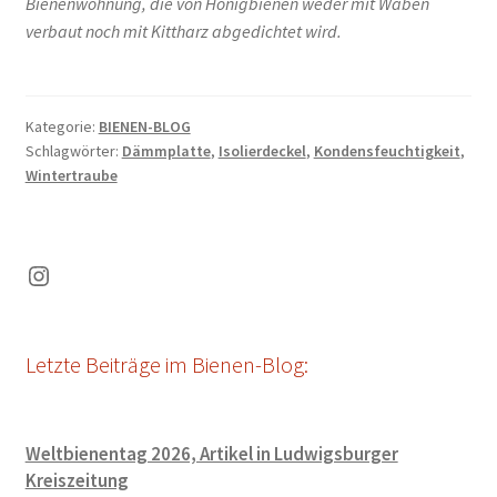
l
Bienenwohnung, die von Honigbienen weder mit Waben
verbaut noch mit Kittharz abgedichtet wird.
Kategorie:
BIENEN-BLOG
Schlagwörter:
Dämmplatte
,
Isolierdeckel
,
Kondensfeuchtigkeit
,
Wintertraube
Instagram
Letzte Beiträge im Bienen-Blog:
Weltbienentag 2026, Artikel in Ludwigsburger
Kreiszeitung