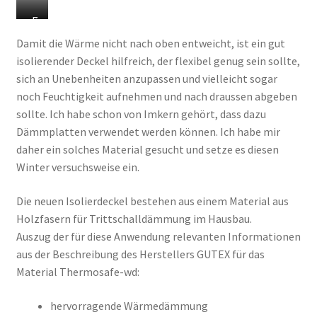
K
F
o
e
Damit die Wärme nicht nach oben entweicht, ist ein gut
n
u
isolierender Deckel hilfreich, der flexibel genug sein sollte,
d
c
sich an Unebenheiten anzupassen und vielleicht sogar
e
h
noch Feuchtigkeit aufnehmen und nach draussen abgeben
n
t
sollte. Ich habe schon von Imkern gehört, dass dazu
s
e
Dämmplatten verwendet werden können. Ich habe mir
f
D
daher ein solches Material gesucht und setze es diesen
e
e
Winter versuchsweise ein.
u
c
c
k
Die neuen Isolierdeckel bestehen aus einem Material aus
h
e
Holzfasern für Trittschalldämmung im Hausbau.
t
l
Auszug der für diese Anwendung relevanten Informationen
i
aus der Beschreibung des Herstellers GUTEX für das
g
Material Thermosafe-wd:
k
e
hervorragende Wärmedämmung