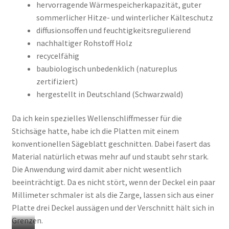
i
hervorragende Wärmespeicherkapazität, guter
t
sommerlicher Hitze- und winterlicher Kälteschutz
u
diffusionsoffen und feuchtigkeitsregulierend
n
nachhaltiger Rohstoff Holz
t
recycelfähig
e
baubiologisch unbedenklich (natureplus
r
zertifiziert)
d
hergestellt in Deutschland (Schwarzwald)
e
r
Da ich kein spezielles Wellenschliffmesser für die
D
Stichsäge hatte, habe ich die Platten mit einem
e
konventionellen Sägeblatt geschnitten. Dabei fasert das
c
Material natürlich etwas mehr auf und staubt sehr stark.
k
Die Anwendung wird damit aber nicht wesentlich
f
beeinträchtigt. Da es nicht stört, wenn der Deckel ein paar
o
Millimeter schmaler ist als die Zarge, lassen sich aus einer
l
Platte drei Deckel aussägen und der Verschnitt hält sich in
i
Grenzen.