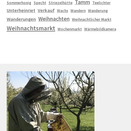
Tamm
Sommerhonig
Specht
Striezelhütte
Teelichter
Unterheinriet
Verkauf
Wachs
Wandern
Wanderung
Weihnachten
Wanderungen
Weihnachtlicher Markt
Weihnachtsmarkt
Wochenmarkt
Wärmebildkamera