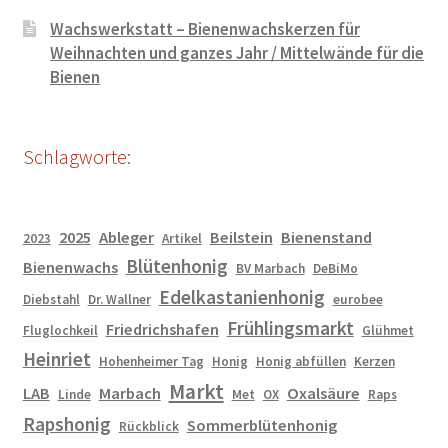
Wachswerkstatt – Bienenwachskerzen für
Weihnachten und ganzes Jahr / Mittelwände für die
Bienen
Schlagworte:
2025
Ableger
Beilstein
Bienenstand
2023
Artikel
Blütenhonig
Bienenwachs
BV Marbach
DeBiMo
Edelkastanienhonig
Diebstahl
Dr. Wallner
eurobee
Frühlingsmarkt
Friedrichshafen
Fluglochkeil
Glühmet
Heinriet
Hohenheimer Tag
Honig
Honig abfüllen
Kerzen
Markt
LAB
Marbach
Oxalsäure
Linde
Met
OX
Raps
Rapshonig
Sommerblütenhonig
Rückblick