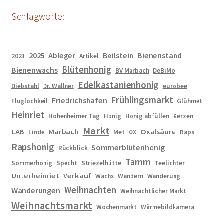
Schlagworte:
2025
Ableger
Beilstein
Bienenstand
2023
Artikel
Blütenhonig
Bienenwachs
BV Marbach
DeBiMo
Edelkastanienhonig
Diebstahl
Dr. Wallner
eurobee
Frühlingsmarkt
Friedrichshafen
Fluglochkeil
Glühmet
Heinriet
Hohenheimer Tag
Honig
Honig abfüllen
Kerzen
Markt
LAB
Marbach
Oxalsäure
Linde
Met
OX
Raps
Rapshonig
Sommerblütenhonig
Rückblick
Tamm
Sommerhonig
Specht
Striezelhütte
Teelichter
Unterheinriet
Verkauf
Wachs
Wandern
Wanderung
Weihnachten
Wanderungen
Weihnachtlicher Markt
Weihnachtsmarkt
Wochenmarkt
Wärmebildkamera