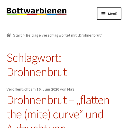
Zur
Zum
Menü
Navigation
Inhalt
springen
springen
BIENEN-BLOG
Start
Beiträge verschlagwortet mit „Drohnenbrut“
Unterm
SHOP
öffnen
Schlagwort:
Unterm
INFORMATIONEN
öffnen
Drohnenbrut
KONTAKT
Unterm
IMPRESSUM
Veröffentlicht am
16. Juni 2020
von
MaS
öffnen
Drohnenbrut – „flatten
the (mite) curve“ und