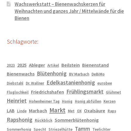
Wachswerkstatt – Bienenwachskerzen für
Weihnachten und ganzes Jahr / Mittelwände für die
Bienen
Schlagworte:
2025
Ableger
Beilstein
Bienenstand
2023
Artikel
Blütenhonig
Bienenwachs
BV Marbach
DeBiMo
Edelkastanienhonig
Diebstahl
Dr. Wallner
eurobee
Frühlingsmarkt
Friedrichshafen
Fluglochkeil
Glühmet
Heinriet
Hohenheimer Tag
Honig
Honig abfüllen
Kerzen
Markt
LAB
Marbach
Oxalsäure
Linde
Met
OX
Raps
Rapshonig
Sommerblütenhonig
Rückblick
Tamm
Sommerhonig
Specht
Striezelhütte
Teelichter