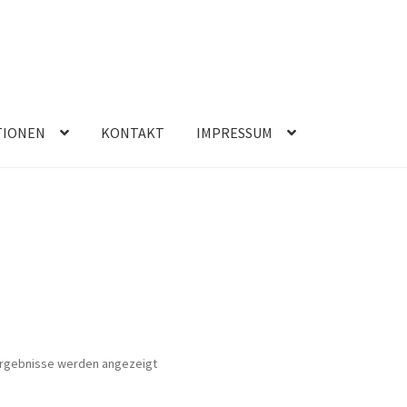
TIONEN
KONTAKT
IMPRESSUM
Nach
 Ergebnisse werden angezeigt
Preis
sortiert: