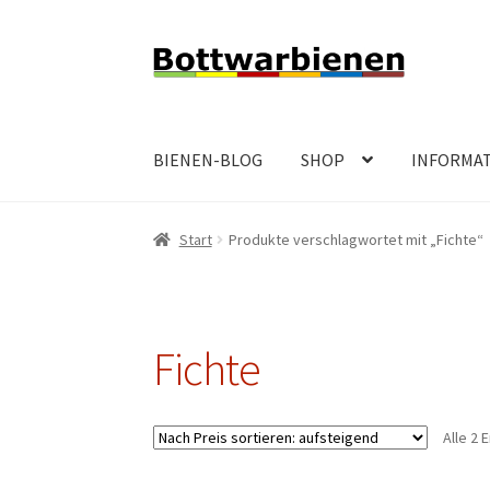
Zur
Zum
Navigation
Inhalt
springen
springen
BIENEN-BLOG
SHOP
INFORMA
Start
Produkte verschlagwortet mit „Fichte“
Fichte
Alle 2