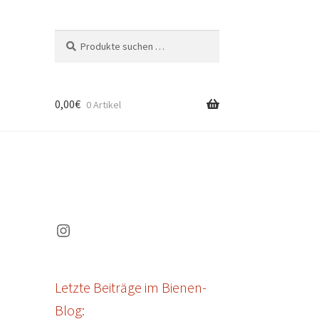
Suchen
Suchen
nach:
0,00
€
0 Artikel
Instagram
Letzte Beiträge im Bienen-
Blog: