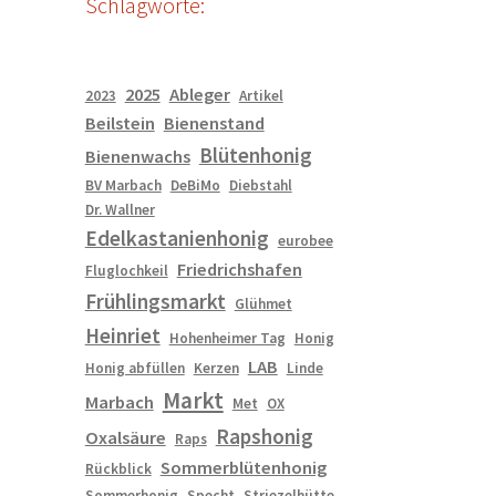
Schlagworte:
2025
Ableger
2023
Artikel
Beilstein
Bienenstand
Blütenhonig
Bienenwachs
BV Marbach
DeBiMo
Diebstahl
Dr. Wallner
Edelkastanienhonig
eurobee
Friedrichshafen
Fluglochkeil
Frühlingsmarkt
Glühmet
Heinriet
Hohenheimer Tag
Honig
LAB
Honig abfüllen
Kerzen
Linde
Markt
Marbach
Met
OX
Rapshonig
Oxalsäure
Raps
Sommerblütenhonig
Rückblick
Sommerhonig
Specht
Striezelhütte