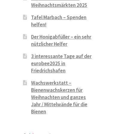
Weihnachtsmärkten 2025
Tafel Marbach – Spenden
helfen!
Der Honigabfüller – ein sehr
nützlicher Helfer
3 interessante Tage auf der
eurobee2025 in
Friedrichshafen
Wachswerkstatt –
Bienenwachskerzen für
Weihnachten und ganzes
Jahr / Mittelwände für die
Bienen