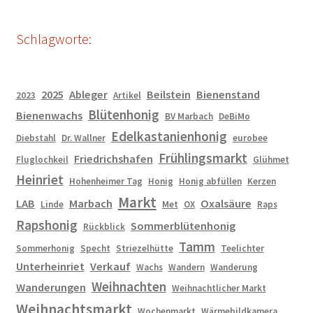
Schlagworte:
2025
Ableger
Beilstein
Bienenstand
2023
Artikel
Blütenhonig
Bienenwachs
BV Marbach
DeBiMo
Edelkastanienhonig
Diebstahl
Dr. Wallner
eurobee
Frühlingsmarkt
Friedrichshafen
Fluglochkeil
Glühmet
Heinriet
Hohenheimer Tag
Honig
Honig abfüllen
Kerzen
Markt
LAB
Marbach
Oxalsäure
Linde
Met
OX
Raps
Rapshonig
Sommerblütenhonig
Rückblick
Tamm
Sommerhonig
Specht
Striezelhütte
Teelichter
Unterheinriet
Verkauf
Wachs
Wandern
Wanderung
Weihnachten
Wanderungen
Weihnachtlicher Markt
Weihnachtsmarkt
Wochenmarkt
Wärmebildkamera