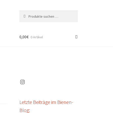
Suchen
Suchen
nach:
0,00
€
0 Artikel
Instagram
Letzte Beiträge im Bienen-
Blog: