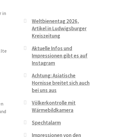
 in
Weltbienentag 2026,
Artikel in Ludwigsburger
Kreiszeitung
Aktuelle Infos und
llte
Impressionen gibt es auf
Instagram
Achtung: Asiatische
Hornisse breitet sich auch
bei uns aus
Völkerkontrolle mit
en
Wärmebildkamera
und
Spechtalarm
Impressionen von den