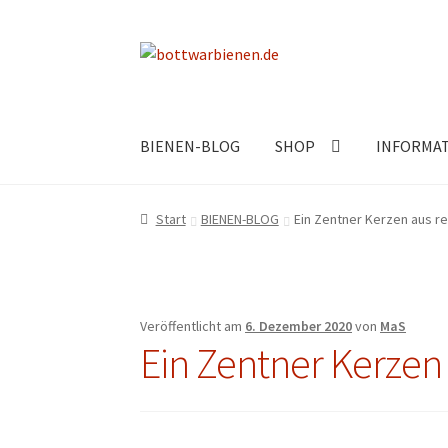
Zur
Zum
Navigation
Inhalt
springen
springen
BIENEN-BLOG
SHOP
INFORMA
Start
BIENEN-BLOG
Ein Zentner Kerzen aus 
Veröffentlicht am
6. Dezember 2020
von
MaS
Ein Zentner Kerze