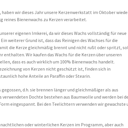
 haben wir dieses Jahr unsere Kerzenwerkstatt im Oktober wieder
g reines Bienenwachs zu Kerzen verarbeitet.
unserer eigenen Imkerei, da wir dieses Wachs vollständig für neue
in weiterer Grund ist, dass das Reinigen des Wachses für die
mit die Kerze gleichmäßig brennt und nicht rußt oder spritzt, so
 enthalten. Wir kaufen das Wachs für die Kerzen über unseren
llen, dass es auch wirklich um 100% Bienenwachs handelt.
ezeichnung von Kerzen nicht geschützt ist, finden sich in
unlich hohe Anteile an Paraffin oder Stearin.
 gegossen, d.h. sie brennen länger und gleichmäßiger als aus
ns verwendeten Dochte bestehen aus Baumwolle und werden bei d
 Form eingespannt. Bei den Teelichtern verwenden wir gewachste 
ihnachtlichen oder winterlichen Kerzen im Programm, aber auch