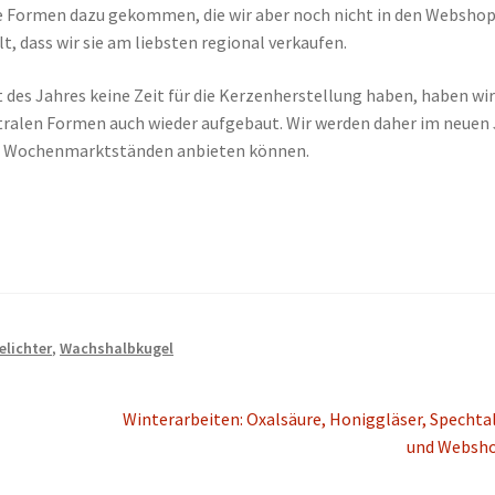
ue Formen dazu gekommen, die wir aber noch nicht in den Websho
 dass wir sie am liebsten regional verkaufen.
 des Jahres keine Zeit für die Kerzenherstellung haben, haben wir
tralen Formen auch wieder aufgebaut. Wir werden daher im neuen
den Wochenmarktständen anbieten können.
elichter
,
Wachshalbkugel
Nächster
Winterarbeiten: Oxalsäure, Honiggläser, Specht
Beitrag:
und Websh