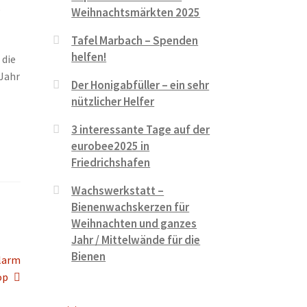
p
Weihnachtsmärkten 2025
Tafel Marbach – Spenden
helfen!
 die
 Jahr
Der Honigabfüller – ein sehr
nützlicher Helfer
3 interessante Tage auf der
eurobee2025 in
Friedrichshafen
Wachswerkstatt –
Bienenwachskerzen für
Weihnachten und ganzes
Jahr / Mittelwände für die
Bienen
alarm
op