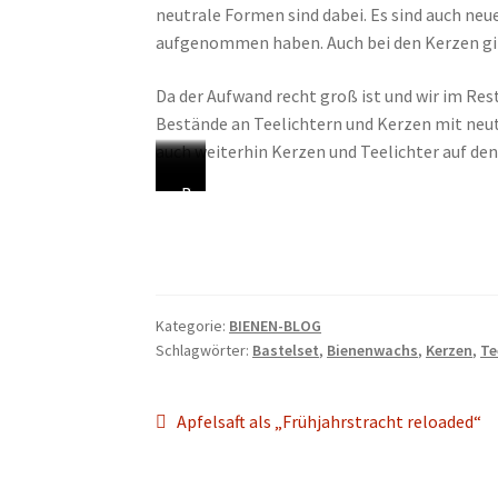
neutrale Formen sind dabei. Es sind auch ne
aufgenommen haben. Auch bei den Kerzen gilt,
Da der Aufwand recht groß ist und wir im Rest
Bestände an Teelichtern und Kerzen mit neu
auch weiterhin Kerzen und Teelichter auf 
H
V
T
B
D
K
D
B
a
e
e
e
e
e
I
a
l
r
e
s
k
r
Y
s
b
s
l
t
o
z
–
t
k
c
i
s
r
e
D
e
Kategorie:
BIENEN-BLOG
u
h
c
e
a
n
a
l
Schlagwörter:
Bastelset
,
Bienenwachs
,
Kerzen
,
Te
g
i
h
l
t
i
s
s
e
e
t
l
i
n
B
e
l
d
e
e
o
n
a
t
Beitragsnavigation
Vorheriger
Apfelsaft als „Frühjahrstracht reloaded“
a
e
r
r
n
e
s
s
Beitrag:
u
F
-
a
u
t