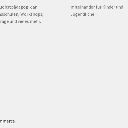
euobstpädagogik an
miteinander für Kinder und
dschulen, Workshops,
Jugendliche
räge und vieles mehr.
ommerce
.