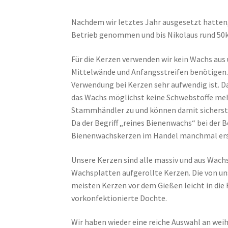
Nachdem wir letztes Jahr ausgesetzt hatten,
Betrieb genommen und bis Nikolaus rund 50k
Für die Kerzen verwenden wir kein Wachs aus 
Mittelwände und Anfangsstreifen benötigen. E
Verwendung bei Kerzen sehr aufwendig ist. Da
das Wachs möglichst keine Schwebstoffe mehr
Stammhändler zu und können damit sicherste
Da der Begriff „reines Bienenwachs“ bei der B
Bienenwachskerzen im Handel manchmal ersta
Unsere Kerzen sind alle massiv und aus Wachs
Wachsplatten aufgerollte Kerzen. Die von u
meisten Kerzen vor dem Gießen leicht in die
vorkonfektionierte Dochte.
Wir haben wieder eine reiche Auswahl an we