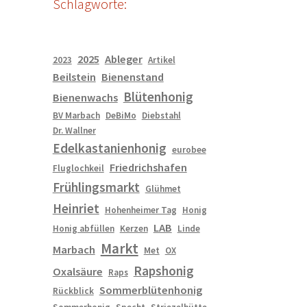
Schlagworte:
2025
Ableger
2023
Artikel
Beilstein
Bienenstand
Blütenhonig
Bienenwachs
BV Marbach
DeBiMo
Diebstahl
Dr. Wallner
Edelkastanienhonig
eurobee
Friedrichshafen
Fluglochkeil
Frühlingsmarkt
Glühmet
Heinriet
Hohenheimer Tag
Honig
LAB
Honig abfüllen
Kerzen
Linde
Markt
Marbach
Met
OX
Rapshonig
Oxalsäure
Raps
Sommerblütenhonig
Rückblick