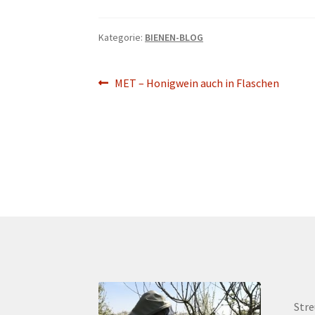
Kategorie:
BIENEN-BLOG
Beitragsnavigation
Vorheriger
MET – Honigwein auch in Flaschen
Beitrag:
Str