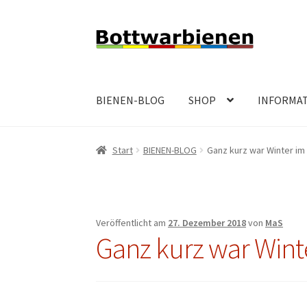
Zur
Zum
Navigation
Inhalt
springen
springen
BIENEN-BLOG
SHOP
INFORMA
Start
BIENEN-BLOG
Ganz kurz war Winter i
Veröffentlicht am
27. Dezember 2018
von
MaS
Ganz kurz war Win