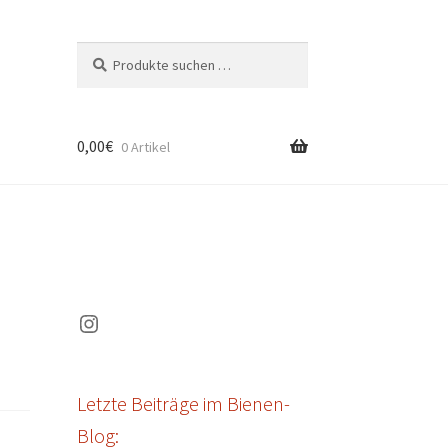
Suchen
Suchen
nach:
0,00
€
0 Artikel
Instagram
Letzte Beiträge im Bienen-
Blog: