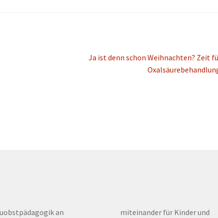
Nächster
Ja ist denn schon Weihnachten? Zeit fü
Beitrag:
Oxalsäurebehandlun
euobstpädagogik an
miteinander für Kinder und