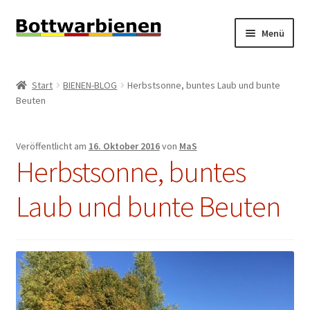
Zur
Zum
Menü
Navigation
Inhalt
springen
springen
BIENEN-BLOG
Start
BIENEN-BLOG
Herbstsonne, buntes Laub und bunte
Unterm
Beuten
SHOP
öffnen
Unterm
INFORMATIONEN
Veröffentlicht am
16. Oktober 2016
von
MaS
öffnen
Herbstsonne, buntes
KONTAKT
Laub und bunte Beuten
Unterm
IMPRESSUM
öffnen