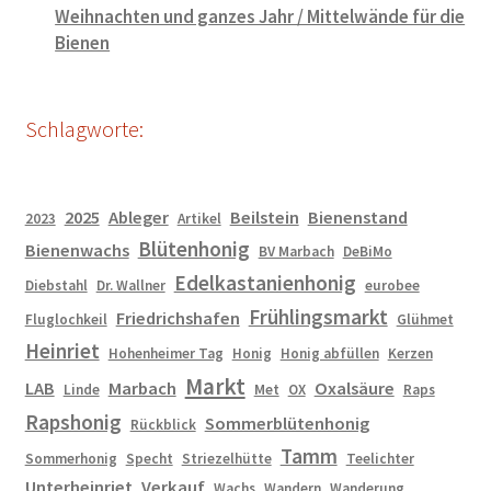
Weihnachten und ganzes Jahr / Mittelwände für die
Bienen
Schlagworte:
2025
Ableger
Beilstein
Bienenstand
2023
Artikel
Blütenhonig
Bienenwachs
BV Marbach
DeBiMo
Edelkastanienhonig
Diebstahl
Dr. Wallner
eurobee
Frühlingsmarkt
Friedrichshafen
Fluglochkeil
Glühmet
Heinriet
Hohenheimer Tag
Honig
Honig abfüllen
Kerzen
Markt
LAB
Marbach
Oxalsäure
Linde
Met
OX
Raps
Rapshonig
Sommerblütenhonig
Rückblick
Tamm
Sommerhonig
Specht
Striezelhütte
Teelichter
Unterheinriet
Verkauf
Wachs
Wandern
Wanderung