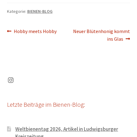
Kategorie:
BIENEN-BLOG
Beitragsnavigation
Vorheriger
Nächster
Hobby meets Hobby
Neuer Blütenhonig kommt
Beitrag:
Beitrag:
ins Glas
Instagram
Letzte Beiträge im Bienen-Blog:
Weltbienentag 2026, Artikel in Ludwigsburger
Kreiszeitung