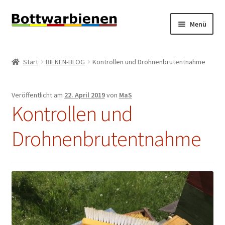
Zur
Zum
Menü
Navigation
Inhalt
springen
springen
BIENEN-BLOG
Start
BIENEN-BLOG
Kontrollen und Drohnenbrutentnahme
Unterm
SHOP
öffnen
Veröffentlicht am
22. April 2019
von
MaS
Unterm
INFORMATIONEN
Kontrollen und
öffnen
KONTAKT
Drohnenbrutentnahme
Unterm
IMPRESSUM
öffnen