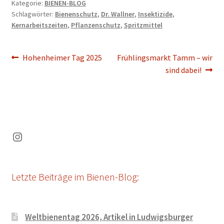
Kategorie:
BIENEN-BLOG
Schlagwörter:
Bienenschutz
,
Dr. Wallner
,
Insektizide
,
Kernarbeitszeiten
,
Pflanzenschutz
,
Spritzmittel
Beitragsnavigation
Vorheriger
Nächster
Hohenheimer Tag 2025
Frühlingsmarkt Tamm – wir
Beitrag:
Beitrag:
sind dabei!
Instagram
Letzte Beiträge im Bienen-Blog:
Weltbienentag 2026, Artikel in Ludwigsburger