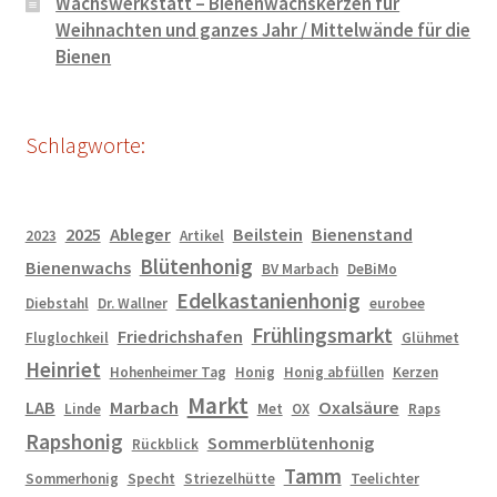
Wachswerkstatt – Bienenwachskerzen für
Weihnachten und ganzes Jahr / Mittelwände für die
Bienen
Schlagworte:
2025
Ableger
Beilstein
Bienenstand
2023
Artikel
Blütenhonig
Bienenwachs
BV Marbach
DeBiMo
Edelkastanienhonig
Diebstahl
Dr. Wallner
eurobee
Frühlingsmarkt
Friedrichshafen
Fluglochkeil
Glühmet
Heinriet
Hohenheimer Tag
Honig
Honig abfüllen
Kerzen
Markt
LAB
Marbach
Oxalsäure
Linde
Met
OX
Raps
Rapshonig
Sommerblütenhonig
Rückblick
Tamm
Sommerhonig
Specht
Striezelhütte
Teelichter