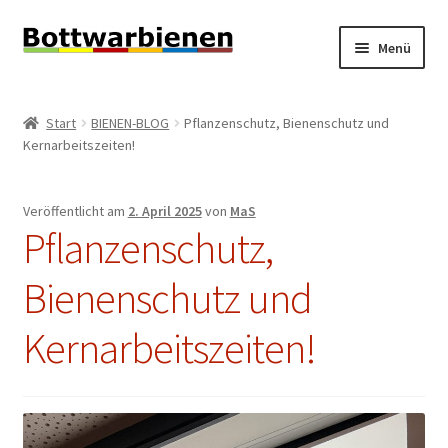
Zur
Zum
Menü
Navigation
Inhalt
springen
springen
BIENEN-BLOG
Start
BIENEN-BLOG
Pflanzenschutz, Bienenschutz und
Unterm
Kernarbeitszeiten!
SHOP
öffnen
Unterm
INFORMATIONEN
Veröffentlicht am
2. April 2025
von
MaS
öffnen
Pflanzenschutz,
KONTAKT
Bienenschutz und
Unterm
IMPRESSUM
öffnen
Kernarbeitszeiten!