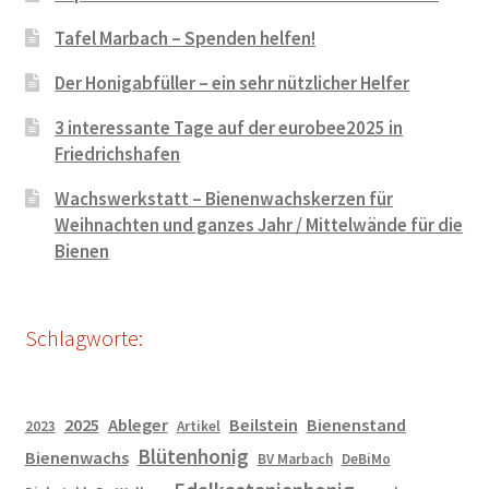
Tafel Marbach – Spenden helfen!
Der Honigabfüller – ein sehr nützlicher Helfer
3 interessante Tage auf der eurobee2025 in
Friedrichshafen
Wachswerkstatt – Bienenwachskerzen für
Weihnachten und ganzes Jahr / Mittelwände für die
Bienen
Schlagworte:
2025
Ableger
Beilstein
Bienenstand
2023
Artikel
Blütenhonig
Bienenwachs
BV Marbach
DeBiMo