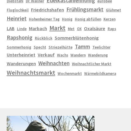
Edelkastanienhonig
Diebstahl
Dr. Wallner
eurobee
Frühlingsmarkt
Friedrichshafen
Fluglochkeil
Glühmet
Heinriet
Hohenheimer Tag
Honig
Honig abfüllen
Kerzen
Markt
LAB
Marbach
Oxalsäure
Linde
Met
OX
Raps
Rapshonig
Sommerblütenhonig
Rückblick
Tamm
Sommerhonig
Specht
Striezelhütte
Teelichter
Unterheinriet
Verkauf
Wachs
Wandern
Wanderung
Weihnachten
Wanderungen
Weihnachtlicher Markt
Weihnachtsmarkt
Wochenmarkt
Wärmebildkamera