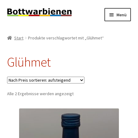
Zur
Zum
Menü
Navigation
Inhalt
springen
springen
BIENEN-BLOG
Start
Produkte verschlagwortet mit „Glühmet“
Unterm
SHOP
öffnen
Glühmet
Unterm
INFORMATIONEN
öffnen
KONTAKT
Unterm
Nach
Alle 2 Ergebnisse werden angezeigt
IMPRESSUM
Preis
öffnen
sortiert:
aufsteigend