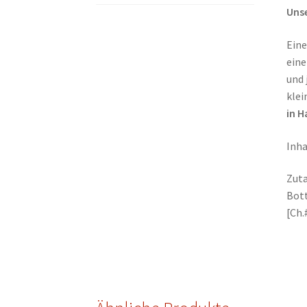
Unse
Eine
eine
und 
kle
in H
Inha
Zuta
Bot
[Ch.