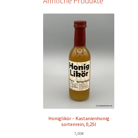
Ähnliche Produkte
Honiglikör – Kastanienhonig
sortenrein, 0,25l
7,00
€