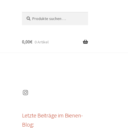
Suchen
Suchen
nach:
0,00
€
0 Artikel
Instagram
Letzte Beiträge im Bienen-
Blog: