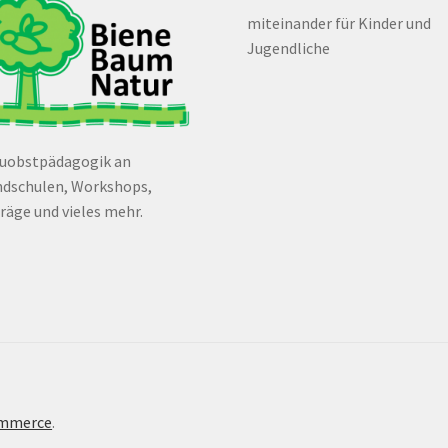
miteinander für Kinder und
Jugendliche
euobstpädagogik an
dschulen, Workshops,
räge und vieles mehr.
ommerce
.