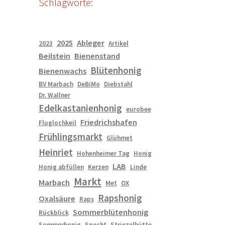
Schlagworte:
2025
Ableger
2023
Artikel
Beilstein
Bienenstand
Blütenhonig
Bienenwachs
BV Marbach
DeBiMo
Diebstahl
Dr. Wallner
Edelkastanienhonig
eurobee
Friedrichshafen
Fluglochkeil
Frühlingsmarkt
Glühmet
Heinriet
Hohenheimer Tag
Honig
LAB
Honig abfüllen
Kerzen
Linde
Markt
Marbach
Met
OX
Rapshonig
Oxalsäure
Raps
Sommerblütenhonig
Rückblick
Sommerhonig
Specht
Striezelhütte