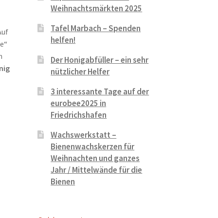
Weihnachtsmärkten 2025
Tafel Marbach – Spenden
Auf
helfen!
e“
n
Der Honigabfüller – ein sehr
nig
nützlicher Helfer
3 interessante Tage auf der
eurobee2025 in
Friedrichshafen
Wachswerkstatt –
Bienenwachskerzen für
Weihnachten und ganzes
Jahr / Mittelwände für die
Bienen