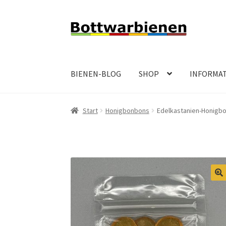
Zur
Zum
Navigation
Inhalt
springen
springen
BIENEN-BLOG
SHOP
INFORMA
Start
Honigbonbons
Edelkastanien-Honigb
🔍