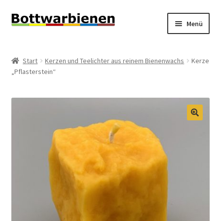
Zur
Zum
Menü
Navigation
Inhalt
springen
springen
BIENEN-BLOG
Start
Kerzen und Teelichter aus reinem Bienenwachs
Kerze
Unterm
„Pflasterstein“
SHOP
öffnen
Unterm
INFORMATIONEN
öffnen
KONTAKT
🔍
Unterm
IMPRESSUM
öffnen