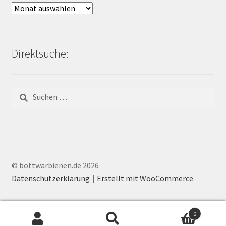
Archiv
Bienen-
Blog:
Direktsuche:
Suchen
nach:
© bottwarbienen.de 2026
Datenschutzerklärung
Erstellt mit WooCommerce
.
0
Suchen
Suchen