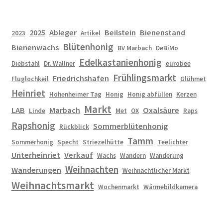
2025
Ableger
Beilstein
Bienenstand
2023
Artikel
Blütenhonig
Bienenwachs
BV Marbach
DeBiMo
Edelkastanienhonig
Diebstahl
Dr. Wallner
eurobee
Frühlingsmarkt
Friedrichshafen
Fluglochkeil
Glühmet
Heinriet
Hohenheimer Tag
Honig
Honig abfüllen
Kerzen
Markt
LAB
Marbach
Oxalsäure
Linde
Met
OX
Raps
Rapshonig
Sommerblütenhonig
Rückblick
Tamm
Sommerhonig
Specht
Striezelhütte
Teelichter
Unterheinriet
Verkauf
Wachs
Wandern
Wanderung
Weihnachten
Wanderungen
Weihnachtlicher Markt
Weihnachtsmarkt
Wochenmarkt
Wärmebildkamera