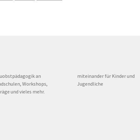
euobstpädagogik an
miteinander für Kinder und
dschulen, Workshops,
Jugendliche
räge und vieles mehr.