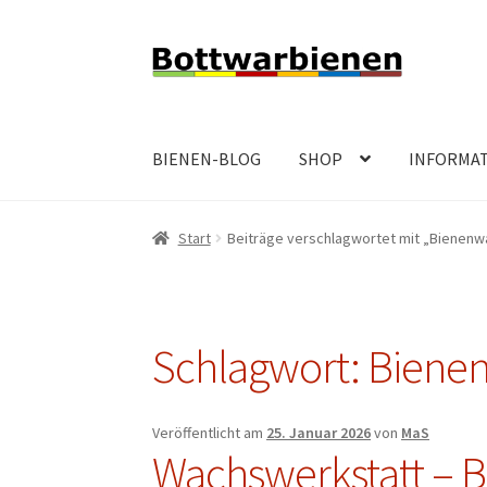
Zur
Zum
Navigation
Inhalt
springen
springen
BIENEN-BLOG
SHOP
INFORMA
Start
Beiträge verschlagwortet mit „Bienen
Schlagwort:
Biene
Veröffentlicht am
25. Januar 2026
von
MaS
Wachswerkstatt – 