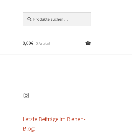
Suchen
Suchen
nach:
0,00
€
0 Artikel
Instagram
Letzte Beiträge im Bienen-
Blog: