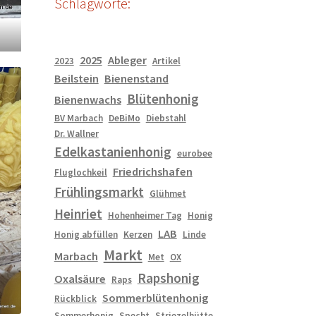
Schlagworte:
2025
Ableger
2023
Artikel
Beilstein
Bienenstand
Blütenhonig
Bienenwachs
BV Marbach
DeBiMo
Diebstahl
Dr. Wallner
Edelkastanienhonig
eurobee
Friedrichshafen
Fluglochkeil
Frühlingsmarkt
Glühmet
Heinriet
Hohenheimer Tag
Honig
LAB
Honig abfüllen
Kerzen
Linde
Markt
Marbach
Met
OX
Rapshonig
Oxalsäure
Raps
Sommerblütenhonig
Rückblick
Sommerhonig
Specht
Striezelhütte