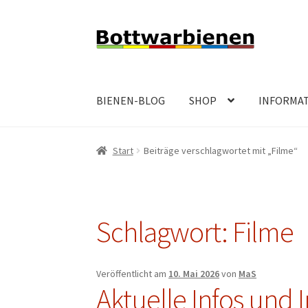
Zur
Zum
Navigation
Inhalt
springen
springen
BIENEN-BLOG
SHOP
INFORMA
Start
Beiträge verschlagwortet mit „Filme“
Schlagwort:
Filme
Veröffentlicht am
10. Mai 2026
von
MaS
Aktuelle Infos und 