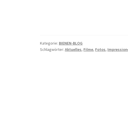
Kategorie:
BIENEN-BLOG
Schlagwörter:
Aktuelles
,
Filme
,
Fotos
,
Impression