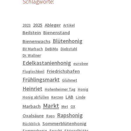
Schlagworte:
2025
Ableger
2023
Artikel
Beilstein
Bienenstand
Blütenhonig
Bienenwachs
BV Marbach
DeBiMo
Diebstahl
Dr. Wallner
Edelkastanienhonig
eurobee
Friedrichshafen
Fluglochkeil
Frühlingsmarkt
Glühmet
Heinriet
Hohenheimer Tag
Honig
LAB
Honig abfüllen
Kerzen
Linde
Markt
Marbach
Met
OX
Rapshonig
Oxalsäure
Raps
Sommerblütenhonig
Rückblick
Sommerhonig
Specht
Striezelhütte