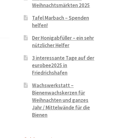
Weihnachtsmärkten 2025
Tafel Marbach – Spenden
helfen!
Der Honigabfüller – ein sehr
nützlicher Helfer
3 interessante Tage auf der
eurobee2025 in
Friedrichshafen
Wachswerkstatt –
Bienenwachskerzen für
Weihnachten und ganzes
Jahr / Mittelwände für die
Bienen