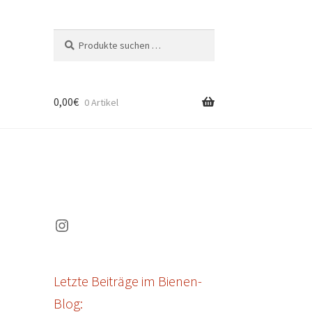
Suchen
Suchen
nach:
0,00
€
0 Artikel
Instagram
Letzte Beiträge im Bienen-
Blog: