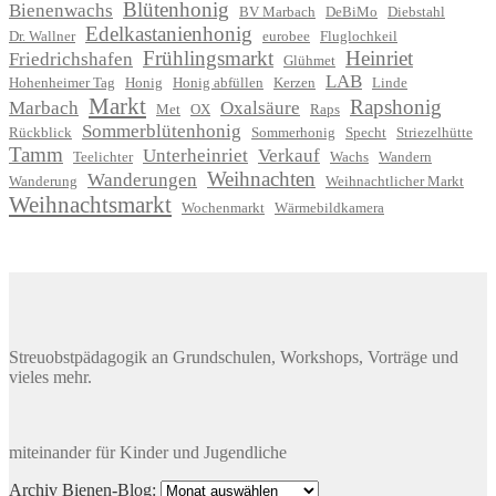
Blütenhonig
Bienenwachs
BV Marbach
DeBiMo
Diebstahl
Edelkastanienhonig
Dr. Wallner
eurobee
Fluglochkeil
Frühlingsmarkt
Heinriet
Friedrichshafen
Glühmet
LAB
Hohenheimer Tag
Honig
Honig abfüllen
Kerzen
Linde
Markt
Rapshonig
Marbach
Oxalsäure
Met
OX
Raps
Sommerblütenhonig
Rückblick
Sommerhonig
Specht
Striezelhütte
Tamm
Unterheinriet
Verkauf
Teelichter
Wachs
Wandern
Weihnachten
Wanderungen
Wanderung
Weihnachtlicher Markt
Weihnachtsmarkt
Wochenmarkt
Wärmebildkamera
Streuobstpädagogik an Grundschulen, Workshops, Vorträge und
vieles mehr.
miteinander für Kinder und Jugendliche
Archiv
Archiv Bienen-Blog: