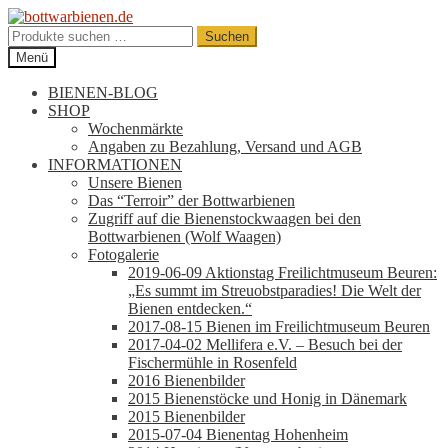
Zur
Zum
Navigation
Inhalt
Suchen
Suchen
springen
springen
nach:
Menü
BIENEN-BLOG
SHOP
Wochenmärkte
Angaben zu Bezahlung, Versand und AGB
INFORMATIONEN
Unsere Bienen
Das “Terroir” der Bottwarbienen
Zugriff auf die Bienenstockwaagen bei den
Bottwarbienen (Wolf Waagen)
Fotogalerie
2019-06-09 Aktionstag Freilichtmuseum Beuren:
„Es summt im Streuobstparadies! Die Welt der
Bienen entdecken.“
2017-08-15 Bienen im Freilichtmuseum Beuren
2017-04-02 Mellifera e.V. – Besuch bei der
Fischermühle in Rosenfeld
2016 Bienenbilder
2015 Bienenstöcke und Honig in Dänemark
2015 Bienenbilder
2015-07-04 Bienentag Hohenheim