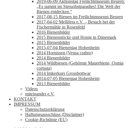
2019-06-09 Aktionstag Freilichtmuseum Beuren:
„Es summt im Streuobstparadies! Die Welt der
Bienen entdecken.“
2017-08-15 Bienen im Freilichtmuseum Beuren
2017-04-02 Mellifera e.V. – Besuch bei der
Fischermühle in Rosenfeld
2016 Bienenbilder
2015 Bienenstöcke und Honig in Dänemark
2015 Bienenbilder
2015-07-04 Bienentag Hohenheim
2014 Hornissen (Vespa crabro)
2014 Bienenbilder
2014 Wildbienen (Gehörnte Mauerbiene, Osmia
cornuta)
2014 Imkerkurs Grossbottwar
2014-07-05 Bienentag Hohenheim
2013 Bienenbilder
Videos
miteinander e.V.
KONTAKT
IMPRESSUM
Datenschutzerklärung
Haftungsausschluss (Disclaimer)
Cookie-Richtlinie (EU)