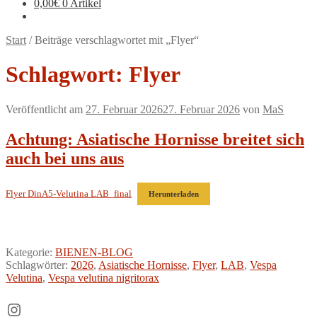
0,00
€
0 Artikel
Start
/
Beiträge verschlagwortet mit „Flyer“
Schlagwort:
Flyer
Veröffentlicht am
27. Februar 2026
27. Februar 2026
von
MaS
Achtung: Asiatische Hornisse breitet sich
auch bei uns aus
Flyer DinA5-Velutina LAB_final
Herunterladen
Kategorie:
BIENEN-BLOG
Schlagwörter:
2026
,
Asiatische Hornisse
,
Flyer
,
LAB
,
Vespa
Velutina
,
Vespa velutina nigritorax
Instagram