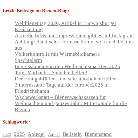
Letzte Beiträge im Bienen-Blog:
Weltbienentag 2026, Artikel in Ludwigsburger
Kreiszeitung
Aktuelle Infos und Impressionen gibt es auf Instagram
Achtung: Asiatische Hornisse breitet sich auch bei uns
aus
Völkerkontrolle mit Wärmebildkamera
Spechtalarm
Impressionen von den Weihnachtsmärkten 2025
Tafel Marbach – Spenden helfen!
Der Honigabfüller – ein sehr nützlicher Helfer
3 interessante Tage auf der eurobee2025 in
Friedrichshafen
Wachswerkstatt – Bienenwachskerzen für
Weihnachten und ganzes Jahr / Mittelwände für die
Bienen
Schlagworte:
2025
Ableger
Beilstein
Bienenstand
2023
Artikel