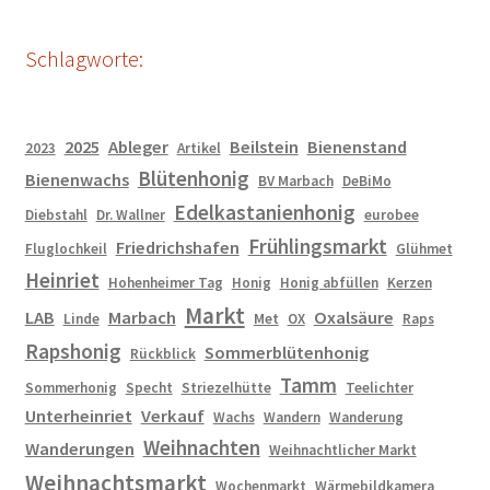
Schlagworte:
2025
Ableger
Beilstein
Bienenstand
2023
Artikel
Blütenhonig
Bienenwachs
BV Marbach
DeBiMo
Edelkastanienhonig
Diebstahl
Dr. Wallner
eurobee
Frühlingsmarkt
Friedrichshafen
Fluglochkeil
Glühmet
Heinriet
Hohenheimer Tag
Honig
Honig abfüllen
Kerzen
Markt
LAB
Marbach
Oxalsäure
Linde
Met
OX
Raps
Rapshonig
Sommerblütenhonig
Rückblick
Tamm
Sommerhonig
Specht
Striezelhütte
Teelichter
Unterheinriet
Verkauf
Wachs
Wandern
Wanderung
Weihnachten
Wanderungen
Weihnachtlicher Markt
Weihnachtsmarkt
Wochenmarkt
Wärmebildkamera