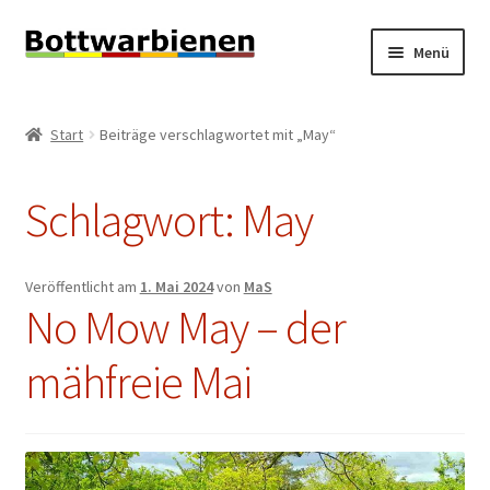
Zur
Zum
Menü
Navigation
Inhalt
springen
springen
BIENEN-BLOG
Start
Beiträge verschlagwortet mit „May“
Unterm
SHOP
öffnen
Schlagwort:
May
Unterm
INFORMATIONEN
öffnen
KONTAKT
Veröffentlicht am
1. Mai 2024
von
MaS
No Mow May – der
Unterm
IMPRESSUM
öffnen
mähfreie Mai