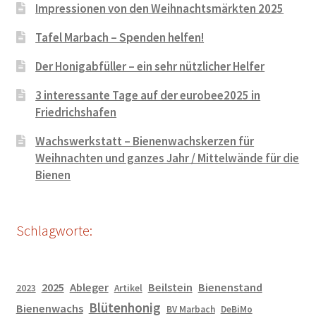
Impressionen von den Weihnachtsmärkten 2025
Tafel Marbach – Spenden helfen!
Der Honigabfüller – ein sehr nützlicher Helfer
3 interessante Tage auf der eurobee2025 in
Friedrichshafen
Wachswerkstatt – Bienenwachskerzen für
Weihnachten und ganzes Jahr / Mittelwände für die
Bienen
Schlagworte:
2025
Ableger
Beilstein
Bienenstand
2023
Artikel
Blütenhonig
Bienenwachs
BV Marbach
DeBiMo