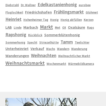
Edelkastanienhonig
Diebstahl
Dr. Wallner
eurobee
Frühlingsmarkt
Friedrichshafen
Fluglochkeil
Glühmet
Heinriet
Hohenheimer Tag
Honig
Honig abfüllen
Kerzen
Markt
LAB
Marbach
Oxalsäure
Linde
Met
OX
Raps
Rapshonig
Sommerblütenhonig
Rückblick
Tamm
Sommerhonig
Specht
Striezelhütte
Teelichter
Unterheinriet
Verkauf
Wachs
Wandern
Wanderung
Weihnachten
Wanderungen
Weihnachtlicher Markt
Weihnachtsmarkt
Wochenmarkt
Wärmebildkamera