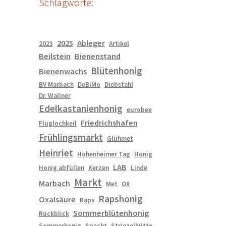
Schlagworte:
2025
Ableger
2023
Artikel
Beilstein
Bienenstand
Blütenhonig
Bienenwachs
BV Marbach
DeBiMo
Diebstahl
Dr. Wallner
Edelkastanienhonig
eurobee
Friedrichshafen
Fluglochkeil
Frühlingsmarkt
Glühmet
Heinriet
Hohenheimer Tag
Honig
LAB
Honig abfüllen
Kerzen
Linde
Markt
Marbach
Met
OX
Rapshonig
Oxalsäure
Raps
Sommerblütenhonig
Rückblick
Sommerhonig
Specht
Striezelhütte