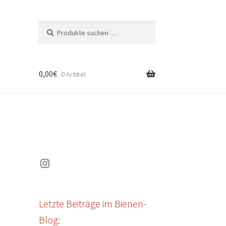
Suchen
Suchen
nach:
0,00
€
0 Artikel
Instagram
Letzte Beiträge im Bienen-
Blog: