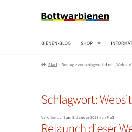
Zur
Zum
Navigation
Inhalt
springen
springen
BIENEN-BLOG
SHOP
INFORMA
Start
Beiträge verschlagwortet mit „Website
Schlagwort:
Websit
Veröffentlicht am
2. Januar 2023
von
MaS
Relaunch dieser W