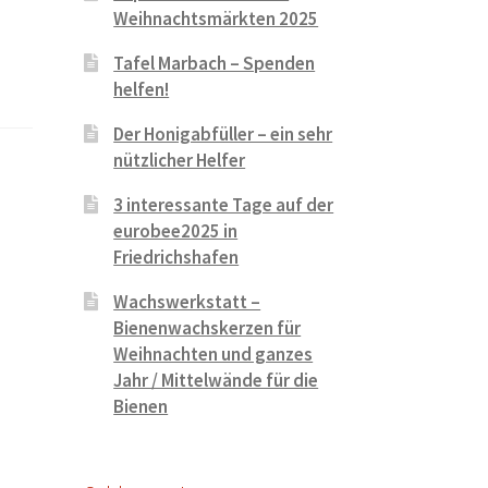
Weihnachtsmärkten 2025
Tafel Marbach – Spenden
helfen!
Der Honigabfüller – ein sehr
nützlicher Helfer
3 interessante Tage auf der
eurobee2025 in
Friedrichshafen
Wachswerkstatt –
Bienenwachskerzen für
Weihnachten und ganzes
Jahr / Mittelwände für die
Bienen