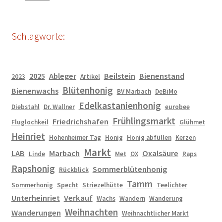
Schlagworte:
2025
Ableger
Beilstein
Bienenstand
2023
Artikel
Blütenhonig
Bienenwachs
BV Marbach
DeBiMo
Edelkastanienhonig
Diebstahl
Dr. Wallner
eurobee
Frühlingsmarkt
Friedrichshafen
Fluglochkeil
Glühmet
Heinriet
Hohenheimer Tag
Honig
Honig abfüllen
Kerzen
Markt
LAB
Marbach
Oxalsäure
Linde
Met
OX
Raps
Rapshonig
Sommerblütenhonig
Rückblick
Tamm
Sommerhonig
Specht
Striezelhütte
Teelichter
Unterheinriet
Verkauf
Wachs
Wandern
Wanderung
Weihnachten
Wanderungen
Weihnachtlicher Markt