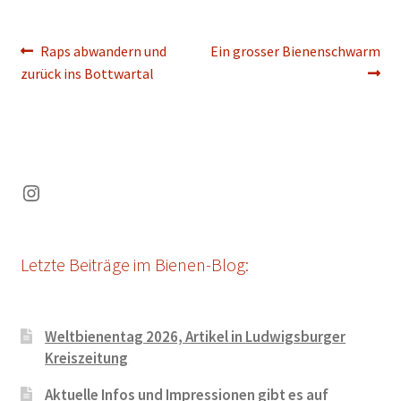
Beitragsnavigation
Vorheriger
Nächster
Raps abwandern und
Ein grosser Bienenschwarm
Beitrag:
Beitrag:
zurück ins Bottwartal
Instagram
Letzte Beiträge im Bienen-Blog:
Weltbienentag 2026, Artikel in Ludwigsburger
Kreiszeitung
Aktuelle Infos und Impressionen gibt es auf