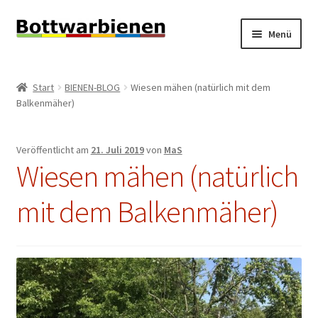
Zur
Zum
Menü
Navigation
Inhalt
springen
springen
BIENEN-BLOG
Start
BIENEN-BLOG
Wiesen mähen (natürlich mit dem
Unterm
Balkenmäher)
SHOP
öffnen
Unterm
INFORMATIONEN
Veröffentlicht am
21. Juli 2019
von
MaS
öffnen
Wiesen mähen (natürlich
KONTAKT
mit dem Balkenmäher)
Unterm
IMPRESSUM
öffnen