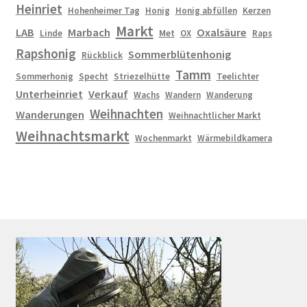
Heinriet
Hohenheimer Tag
Honig
Honig abfüllen
Kerzen
Markt
LAB
Marbach
Oxalsäure
Linde
Met
OX
Raps
Rapshonig
Sommerblütenhonig
Rückblick
Tamm
Sommerhonig
Specht
Striezelhütte
Teelichter
Unterheinriet
Verkauf
Wachs
Wandern
Wanderung
Weihnachten
Wanderungen
Weihnachtlicher Markt
Weihnachtsmarkt
Wochenmarkt
Wärmebildkamera