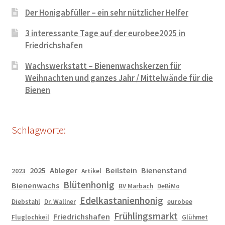
Der Honigabfüller – ein sehr nützlicher Helfer
3 interessante Tage auf der eurobee2025 in
Friedrichshafen
Wachswerkstatt – Bienenwachskerzen für
Weihnachten und ganzes Jahr / Mittelwände für die
Bienen
Schlagworte:
2025
Ableger
Beilstein
Bienenstand
2023
Artikel
Blütenhonig
Bienenwachs
BV Marbach
DeBiMo
Edelkastanienhonig
Diebstahl
Dr. Wallner
eurobee
Frühlingsmarkt
Friedrichshafen
Fluglochkeil
Glühmet