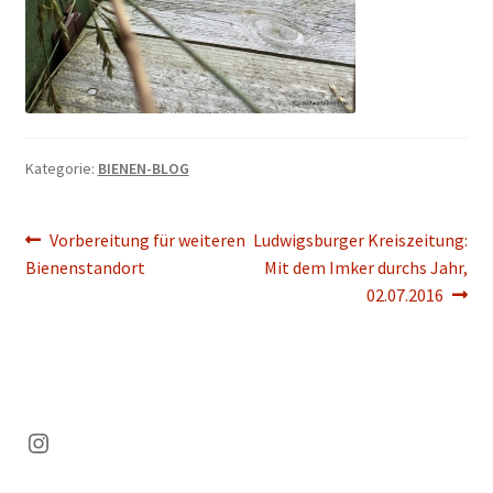
Kategorie:
BIENEN-BLOG
Beitragsnavigation
Vorheriger
Nächster
Vorbereitung für weiteren
Ludwigsburger Kreiszeitung:
Beitrag:
Beitrag:
Bienenstandort
Mit dem Imker durchs Jahr,
02.07.2016
Instagram