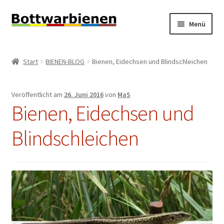
Zur
Zum
Menü
Navigation
Inhalt
springen
springen
BIENEN-BLOG
Start
BIENEN-BLOG
Bienen, Eidechsen und Blindschleichen
Unterm
SHOP
öffnen
Veröffentlicht am
26. Juni 2016
von
MaS
Unterm
INFORMATIONEN
Bienen, Eidechsen und
öffnen
KONTAKT
Blindschleichen
Unterm
IMPRESSUM
öffnen