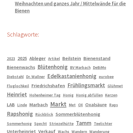
Weihnachten und ganzes Jahr / Mittelwände für die
Bienen
Schlagworte:
2025
Ableger
Beilstein
Bienenstand
2023
Artikel
Blütenhonig
Bienenwachs
BV Marbach
DeBiMo
Edelkastanienhonig
Diebstahl
Dr. Wallner
eurobee
Frühlingsmarkt
Friedrichshafen
Fluglochkeil
Glühmet
Heinriet
Hohenheimer Tag
Honig
Honig abfüllen
Kerzen
Markt
LAB
Marbach
Oxalsäure
Linde
Met
OX
Raps
Rapshonig
Sommerblütenhonig
Rückblick
Tamm
Sommerhonig
Specht
Striezelhütte
Teelichter
Unterheinriet
Verkauf
Wachs
Wandern
Wanderung