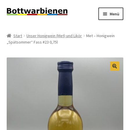
Zur
Zum
Menü
Navigation
Inhalt
springen
springen
BIENEN-BLOG
Start
Unser Honigwein (Met) und Likör
Met – Honigwein
Unterm
„Spätsommer“ Fass #23 0,75l
SHOP
öffnen
Unterm
INFORMATIONEN
öffnen
KONTAKT
🔍
Unterm
IMPRESSUM
öffnen