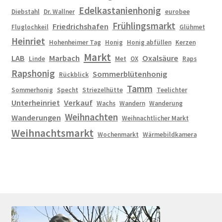
Edelkastanienhonig
Diebstahl
Dr. Wallner
eurobee
Frühlingsmarkt
Friedrichshafen
Fluglochkeil
Glühmet
Heinriet
Hohenheimer Tag
Honig
Honig abfüllen
Kerzen
Markt
LAB
Marbach
Oxalsäure
Linde
Met
OX
Raps
Rapshonig
Sommerblütenhonig
Rückblick
Tamm
Sommerhonig
Specht
Striezelhütte
Teelichter
Unterheinriet
Verkauf
Wachs
Wandern
Wanderung
Weihnachten
Wanderungen
Weihnachtlicher Markt
Weihnachtsmarkt
Wochenmarkt
Wärmebildkamera