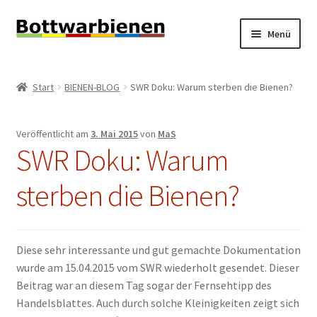
Zur
Zum
Menü
Navigation
Inhalt
springen
springen
BIENEN-BLOG
Start
BIENEN-BLOG
SWR Doku: Warum sterben die Bienen?
Unterm
SHOP
öffnen
Veröffentlicht am
3. Mai 2015
von
MaS
Unterm
INFORMATIONEN
SWR Doku: Warum
öffnen
KONTAKT
sterben die Bienen?
Unterm
IMPRESSUM
öffnen
Diese sehr interessante und gut gemachte Dokumentation
wurde am 15.04.2015 vom SWR wiederholt gesendet. Dieser
Beitrag war an diesem Tag sogar der Fernsehtipp des
Handelsblattes. Auch durch solche Kleinigkeiten zeigt sich