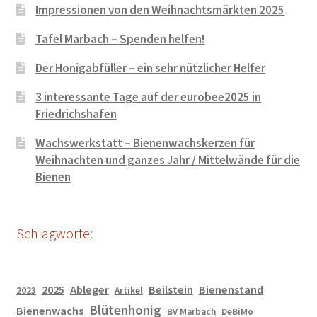
Impressionen von den Weihnachtsmärkten 2025
Tafel Marbach – Spenden helfen!
Der Honigabfüller – ein sehr nützlicher Helfer
3 interessante Tage auf der eurobee2025 in
Friedrichshafen
Wachswerkstatt – Bienenwachskerzen für
Weihnachten und ganzes Jahr / Mittelwände für die
Bienen
Schlagworte:
2025
Ableger
Beilstein
Bienenstand
2023
Artikel
Blütenhonig
Bienenwachs
BV Marbach
DeBiMo