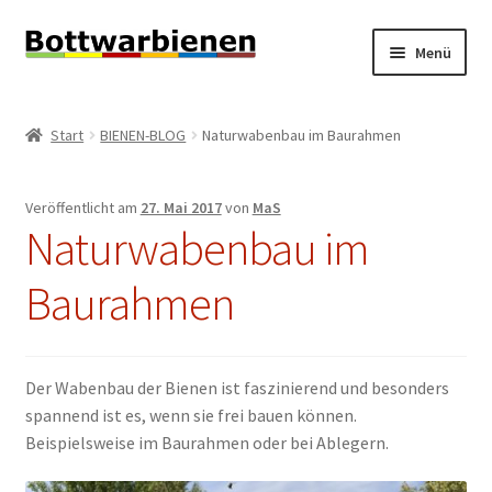
Zur
Zum
Menü
Navigation
Inhalt
springen
springen
BIENEN-BLOG
Start
BIENEN-BLOG
Naturwabenbau im Baurahmen
Unterm
SHOP
öffnen
Veröffentlicht am
27. Mai 2017
von
MaS
Unterm
INFORMATIONEN
Naturwabenbau im
öffnen
KONTAKT
Baurahmen
Unterm
IMPRESSUM
öffnen
Der Wabenbau der Bienen ist faszinierend und besonders
spannend ist es, wenn sie frei bauen können.
Beispielsweise im Baurahmen oder bei Ablegern.