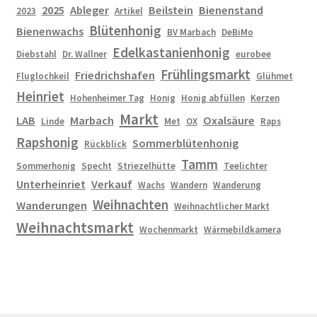
2025
Ableger
Beilstein
Bienenstand
2023
Artikel
Blütenhonig
Bienenwachs
BV Marbach
DeBiMo
Edelkastanienhonig
Diebstahl
Dr. Wallner
eurobee
Frühlingsmarkt
Friedrichshafen
Fluglochkeil
Glühmet
Heinriet
Hohenheimer Tag
Honig
Honig abfüllen
Kerzen
Markt
LAB
Marbach
Oxalsäure
Linde
Met
OX
Raps
Rapshonig
Sommerblütenhonig
Rückblick
Tamm
Sommerhonig
Specht
Striezelhütte
Teelichter
Unterheinriet
Verkauf
Wachs
Wandern
Wanderung
Weihnachten
Wanderungen
Weihnachtlicher Markt
Weihnachtsmarkt
Wochenmarkt
Wärmebildkamera