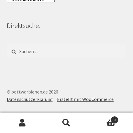
Bienen-
Blog:
Direktsuche:
Suchen
nach:
© bottwarbienen.de 2026
Datenschutzerklärung
Erstellt mit WooCommerce
.
0
Suchen
Suchen