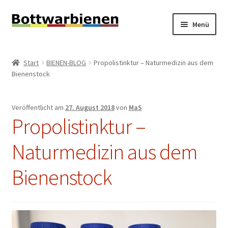
Zur
Zum
Menü
Navigation
Inhalt
springen
springen
BIENEN-BLOG
Start
BIENEN-BLOG
Propolistinktur – Naturmedizin aus dem
Unterm
Bienenstock
SHOP
öffnen
Unterm
INFORMATIONEN
Veröffentlicht am
27. August 2018
von
MaS
öffnen
Propolistinktur –
KONTAKT
Naturmedizin aus dem
Unterm
IMPRESSUM
öffnen
Bienenstock