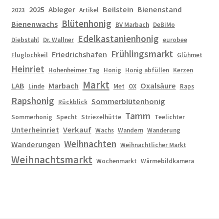
2025
Ableger
Beilstein
Bienenstand
2023
Artikel
Blütenhonig
Bienenwachs
BV Marbach
DeBiMo
Edelkastanienhonig
Diebstahl
Dr. Wallner
eurobee
Frühlingsmarkt
Friedrichshafen
Fluglochkeil
Glühmet
Heinriet
Hohenheimer Tag
Honig
Honig abfüllen
Kerzen
Markt
LAB
Marbach
Oxalsäure
Linde
Met
OX
Raps
Rapshonig
Sommerblütenhonig
Rückblick
Tamm
Sommerhonig
Specht
Striezelhütte
Teelichter
Unterheinriet
Verkauf
Wachs
Wandern
Wanderung
Weihnachten
Wanderungen
Weihnachtlicher Markt
Weihnachtsmarkt
Wochenmarkt
Wärmebildkamera