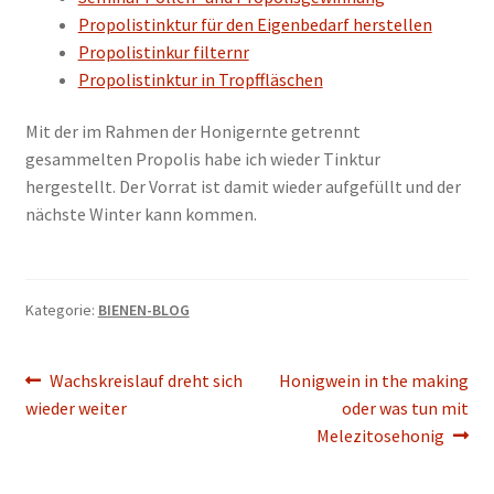
Propolistinktur für den Eigenbedarf herstellen
Propolistinkur filternr
Propolistinktur in Tropffläschen
Mit der im Rahmen der Honigernte getrennt
gesammelten Propolis habe ich wieder Tinktur
hergestellt. Der Vorrat ist damit wieder aufgefüllt und der
nächste Winter kann kommen.
Kategorie:
BIENEN-BLOG
Beitragsnavigation
Vorheriger
Nächster
Wachskreislauf dreht sich
Honigwein in the making
Beitrag:
Beitrag:
wieder weiter
oder was tun mit
Melezitosehonig