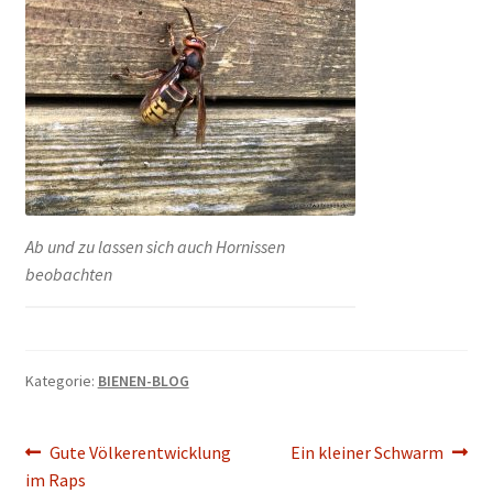
Ab und zu lassen sich auch Hornissen
beobachten
Kategorie:
BIENEN-BLOG
Beitragsnavigation
Vorheriger
Nächster
Gute Völkerentwicklung
Ein kleiner Schwarm
Beitrag:
Beitrag:
im Raps