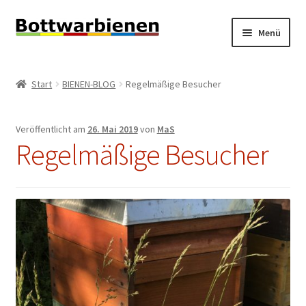
Zur
Zum
Menü
Navigation
Inhalt
springen
springen
BIENEN-BLOG
Start
BIENEN-BLOG
Regelmäßige Besucher
Unterm
SHOP
öffnen
Veröffentlicht am
26. Mai 2019
von
MaS
Unterm
INFORMATIONEN
Regelmäßige Besucher
öffnen
KONTAKT
Unterm
IMPRESSUM
öffnen