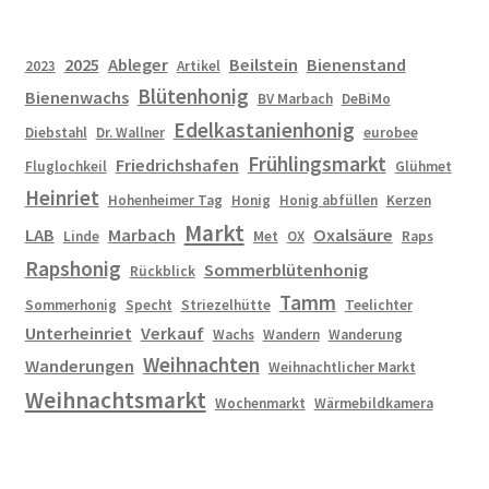
2025
Ableger
Beilstein
Bienenstand
2023
Artikel
Blütenhonig
Bienenwachs
BV Marbach
DeBiMo
Edelkastanienhonig
Diebstahl
Dr. Wallner
eurobee
Frühlingsmarkt
Friedrichshafen
Fluglochkeil
Glühmet
Heinriet
Hohenheimer Tag
Honig
Honig abfüllen
Kerzen
Markt
LAB
Marbach
Oxalsäure
Linde
Met
OX
Raps
Rapshonig
Sommerblütenhonig
Rückblick
Tamm
Sommerhonig
Specht
Striezelhütte
Teelichter
Unterheinriet
Verkauf
Wachs
Wandern
Wanderung
Weihnachten
Wanderungen
Weihnachtlicher Markt
Weihnachtsmarkt
Wochenmarkt
Wärmebildkamera