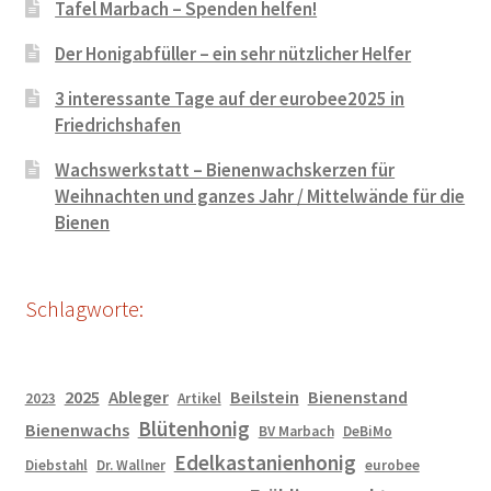
Tafel Marbach – Spenden helfen!
Der Honigabfüller – ein sehr nützlicher Helfer
3 interessante Tage auf der eurobee2025 in
Friedrichshafen
Wachswerkstatt – Bienenwachskerzen für
Weihnachten und ganzes Jahr / Mittelwände für die
Bienen
Schlagworte:
2025
Ableger
Beilstein
Bienenstand
2023
Artikel
Blütenhonig
Bienenwachs
BV Marbach
DeBiMo
Edelkastanienhonig
Diebstahl
Dr. Wallner
eurobee