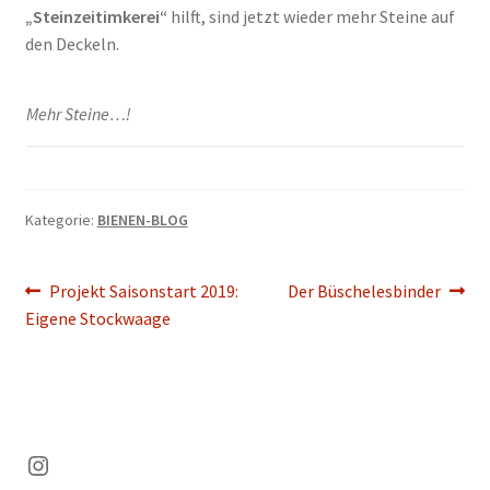
„Steinzeitimkerei“
hilft, sind jetzt wieder mehr Steine auf
den Deckeln.
Mehr Steine…!
Kategorie:
BIENEN-BLOG
Beitragsnavigation
Vorheriger
Nächster
Projekt Saisonstart 2019:
Der Büschelesbinder
Beitrag:
Beitrag:
Eigene Stockwaage
Instagram