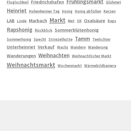
Frühlingsmarkt
Friedrichshafen
Fluglochkeil
Glühmet
Heinriet
Hohenheimer Tag
Honig
Honig abfüllen
Kerzen
Markt
LAB
Marbach
Oxalsäure
Linde
Met
OX
Raps
Rapshonig
Sommerblütenhonig
Rückblick
Tamm
Sommerhonig
Specht
Striezelhütte
Teelichter
Unterheinriet
Verkauf
Wachs
Wandern
Wanderung
Weihnachten
Wanderungen
Weihnachtlicher Markt
Weihnachtsmarkt
Wochenmarkt
Wärmebildkamera