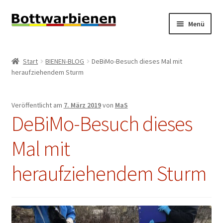
Zur
Zum
Menü
Navigation
Inhalt
springen
springen
BIENEN-BLOG
Start
BIENEN-BLOG
DeBiMo-Besuch dieses Mal mit
Unterm
heraufziehendem Sturm
SHOP
öffnen
Unterm
INFORMATIONEN
Veröffentlicht am
7. März 2019
von
MaS
öffnen
DeBiMo-Besuch dieses
KONTAKT
Mal mit
Unterm
IMPRESSUM
öffnen
heraufziehendem Sturm