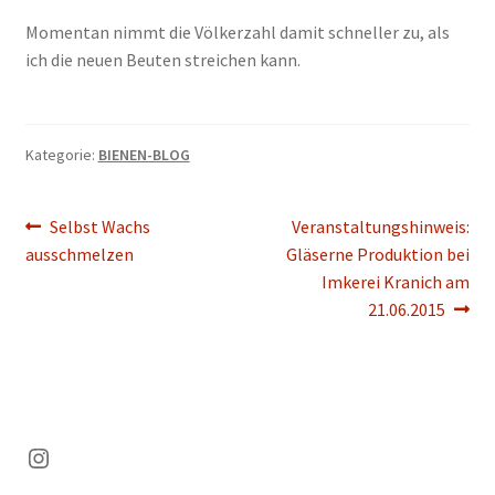
Momentan nimmt die Völkerzahl damit schneller zu, als
ich die neuen Beuten streichen kann.
Kategorie:
BIENEN-BLOG
Beitragsnavigation
Vorheriger
Nächster
Selbst Wachs
Veranstaltungshinweis:
Beitrag:
Beitrag:
ausschmelzen
Gläserne Produktion bei
Imkerei Kranich am
21.06.2015
Instagram