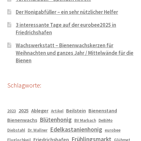
Der Honigabfüller – ein sehr nützlicher Helfer
3 interessante Tage auf der eurobee2025 in
Friedrichshafen
Wachswerkstatt – Bienenwachskerzen für
Weihnachten und ganzes Jahr / Mittelwände für die
Bienen
Schlagworte:
2025
Ableger
Beilstein
Bienenstand
2023
Artikel
Blütenhonig
Bienenwachs
BV Marbach
DeBiMo
Edelkastanienhonig
Diebstahl
Dr. Wallner
eurobee
Frühlingsmarkt
Friedrichshafen
Fluglochkeil
Glühmet