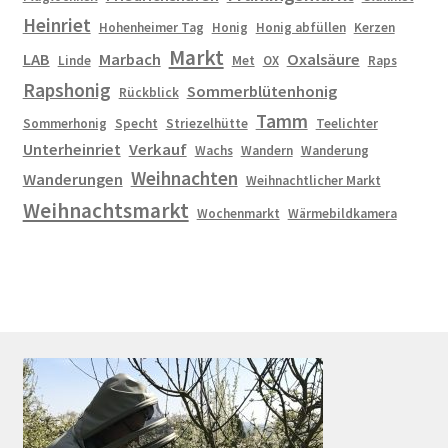
Heinriet
Hohenheimer Tag
Honig
Honig abfüllen
Kerzen
Markt
LAB
Marbach
Oxalsäure
Linde
Met
OX
Raps
Rapshonig
Sommerblütenhonig
Rückblick
Tamm
Sommerhonig
Specht
Striezelhütte
Teelichter
Unterheinriet
Verkauf
Wachs
Wandern
Wanderung
Weihnachten
Wanderungen
Weihnachtlicher Markt
Weihnachtsmarkt
Wochenmarkt
Wärmebildkamera