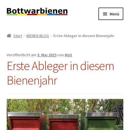
Zur
Zum
Menü
Navigation
Inhalt
springen
springen
BIENEN-BLOG
Start
BIENEN-BLOG
Erste Ableger in diesem Bienenjahr
Unterm
SHOP
öffnen
Veröffentlicht am
3. Mai 2015
von
MaS
Unterm
INFORMATIONEN
Erste Ableger in diesem
öffnen
KONTAKT
Bienenjahr
Unterm
IMPRESSUM
öffnen