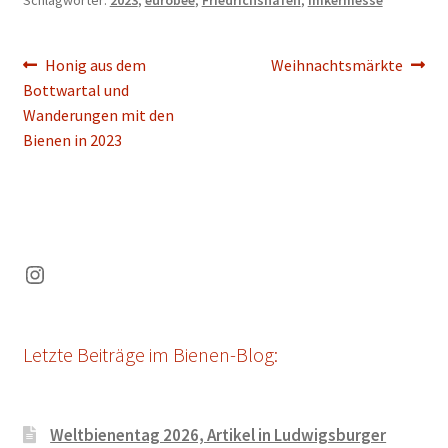
Schlagwörter:
2023
,
eurobee
,
Friedrichshafen
,
Imkermesse
Beitragsnavigation
Vorheriger
Nächster
Honig aus dem
Weihnachtsmärkte
Beitrag:
Beitrag:
Bottwartal und
Wanderungen mit den
Bienen in 2023
Instagram
Letzte Beiträge im Bienen-Blog:
Weltbienentag 2026, Artikel in Ludwigsburger