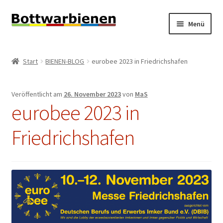
Zur
Zum
Menü
Navigation
Inhalt
springen
springen
BIENEN-BLOG
Start
BIENEN-BLOG
eurobee 2023 in Friedrichshafen
Unterm
SHOP
öffnen
Veröffentlicht am
26. November 2023
von
MaS
Unterm
INFORMATIONEN
eurobee 2023 in
öffnen
KONTAKT
Friedrichshafen
Unterm
IMPRESSUM
öffnen