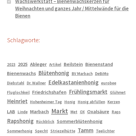
Wachswerkstatt – Bienenwachskerzen für
Weihnachten und ganzes Jahr / Mittelwände für die
Bienen
Schlagworte:
2025
Ableger
Beilstein
Bienenstand
2023
Artikel
Blütenhonig
Bienenwachs
BV Marbach
DeBiMo
Edelkastanienhonig
Diebstahl
Dr. Wallner
eurobee
Frühlingsmarkt
Friedrichshafen
Fluglochkeil
Glühmet
Heinriet
Hohenheimer Tag
Honig
Honig abfüllen
Kerzen
Markt
LAB
Marbach
Oxalsäure
Linde
Met
OX
Raps
Rapshonig
Sommerblütenhonig
Rückblick
Tamm
Sommerhonig
Specht
Striezelhütte
Teelichter