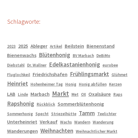
Schlagworte:
2025
Ableger
Beilstein
Bienenstand
2023
Artikel
Blütenhonig
Bienenwachs
BV Marbach
DeBiMo
Edelkastanienhonig
Diebstahl
Dr. Wallner
eurobee
Frühlingsmarkt
Friedrichshafen
Fluglochkeil
Glühmet
Heinriet
Hohenheimer Tag
Honig
Honig abfüllen
Kerzen
Markt
LAB
Marbach
Oxalsäure
Linde
Met
OX
Raps
Rapshonig
Sommerblütenhonig
Rückblick
Tamm
Sommerhonig
Specht
Striezelhütte
Teelichter
Unterheinriet
Verkauf
Wachs
Wandern
Wanderung
Weihnachten
Wanderungen
Weihnachtlicher Markt