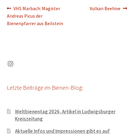
Beitragsnavigation
Vorheriger
Nächster
VHS Marbach: Magister
Vulkan Beehive
Beitrag:
Beitrag:
Andreas Picus der
Bienenpfarrer aus Beilstein
Instagram
Letzte Beiträge im Bienen-Blog:
Weltbienentag 2026, Artikel in Ludwigsburger
Kreiszeitung
Aktuelle Infos und Impressionen gibt es auf