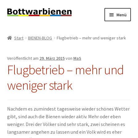
Zur
Zum
Menü
Navigation
Inhalt
springen
springen
BIENEN-BLOG
Start
BIENEN-BLOG
Flugbetrieb – mehr und weniger stark
Unterm
SHOP
öffnen
Veröffentlicht am
29. März 2015
von
MaS
Unterm
INFORMATIONEN
Flugbetrieb – mehr und
öffnen
KONTAKT
weniger stark
Unterm
IMPRESSUM
öffnen
Nachdem es zumindest tagesweise wieder schönes Wetter
gibt, sind auch die Bienen wieder aktiv. Mehr oder eben
weniger. Drei der Völker sind sehr stark, zwei scheinen es
langsamer angehen zu lassen und ein Volk wird es eher