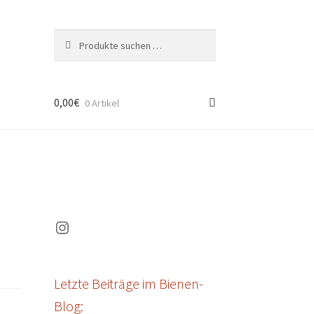
Suchen
Suchen
nach:
0,00
€
0 Artikel
Instagram
Letzte Beiträge im Bienen-
Blog: