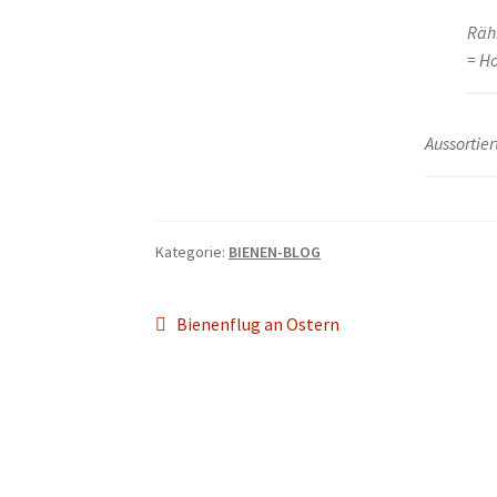
Räh
= H
Aussortie
Kategorie:
BIENEN-BLOG
Beitragsnavigation
Vorheriger
Bienenflug an Ostern
Beitrag: