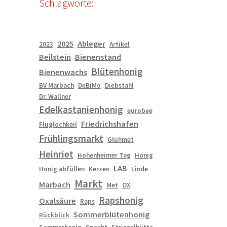
Schlagworte:
2025
Ableger
2023
Artikel
Beilstein
Bienenstand
Blütenhonig
Bienenwachs
BV Marbach
DeBiMo
Diebstahl
Dr. Wallner
Edelkastanienhonig
eurobee
Friedrichshafen
Fluglochkeil
Frühlingsmarkt
Glühmet
Heinriet
Hohenheimer Tag
Honig
LAB
Honig abfüllen
Kerzen
Linde
Markt
Marbach
Met
OX
Rapshonig
Oxalsäure
Raps
Sommerblütenhonig
Rückblick