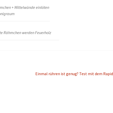
mchen + Mittelwände einlöten
onigraum
rte Rähmchen werden Feuerholz
Nächster
Einmal rühren ist genug? Test mit dem Rapid
Beitrag: