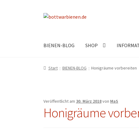
Zur
Zum
Navigation
Inhalt
springen
springen
BIENEN-BLOG
SHOP
INFORMA
Start
BIENEN-BLOG
Honigräume vorbereiten
Veröffentlicht am
30. März 2018
von
MaS
Honigräume vorber