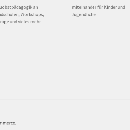
euobstpädagogik an
miteinander für Kinder und
dschulen, Workshops,
Jugendliche
räge und vieles mehr.
ommerce
.