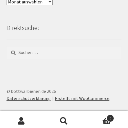
Archiv
Bienen-
Blog:
Direktsuche:
Suchen
nach:
© bottwarbienen.de 2026
Datenschutzerklärung
Erstellt mit WooCommerce
.
0
Suchen
Suchen