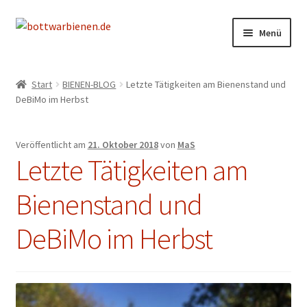
Zur
Zum
Menü
Navigation
Inhalt
springen
springen
BIENEN-BLOG
Start
BIENEN-BLOG
Letzte Tätigkeiten am Bienenstand und
Unterm
DeBiMo im Herbst
SHOP
öffnen
Unterm
INFORMATIONEN
Veröffentlicht am
21. Oktober 2018
von
MaS
öffnen
Letzte Tätigkeiten am
KONTAKT
Bienenstand und
Unterm
IMPRESSUM
öffnen
DeBiMo im Herbst