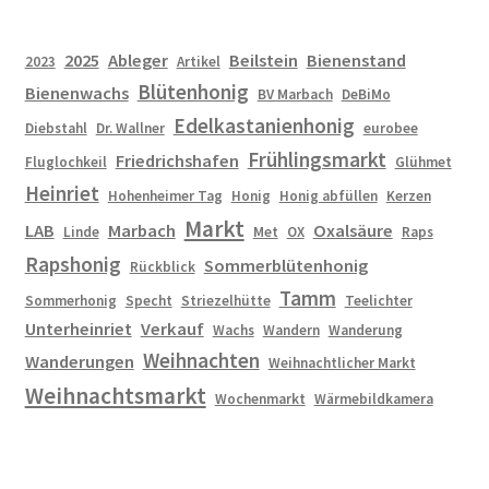
2025
Ableger
Beilstein
Bienenstand
2023
Artikel
Blütenhonig
Bienenwachs
BV Marbach
DeBiMo
Edelkastanienhonig
Diebstahl
Dr. Wallner
eurobee
Frühlingsmarkt
Friedrichshafen
Fluglochkeil
Glühmet
Heinriet
Hohenheimer Tag
Honig
Honig abfüllen
Kerzen
Markt
LAB
Marbach
Oxalsäure
Linde
Met
OX
Raps
Rapshonig
Sommerblütenhonig
Rückblick
Tamm
Sommerhonig
Specht
Striezelhütte
Teelichter
Unterheinriet
Verkauf
Wachs
Wandern
Wanderung
Weihnachten
Wanderungen
Weihnachtlicher Markt
Weihnachtsmarkt
Wochenmarkt
Wärmebildkamera