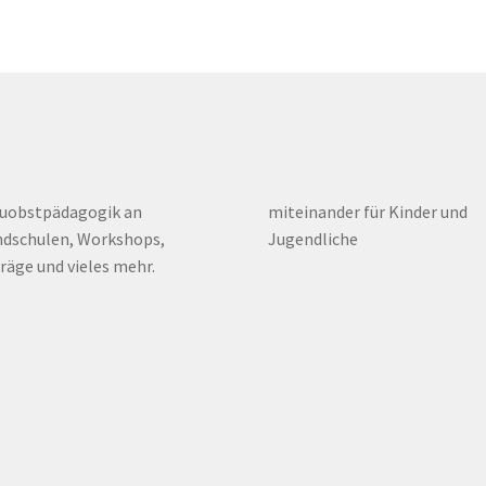
euobstpädagogik an
miteinander für Kinder und
dschulen, Workshops,
Jugendliche
räge und vieles mehr.