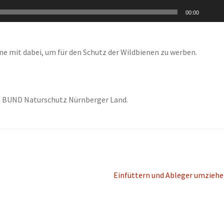
00:00
e mit dabei, um für den Schutz der Wildbienen zu werben.
vom BUND Naturschutz Nürnberger Land.
Nächster
Einfüttern und Ableger umzieh
Beitrag: