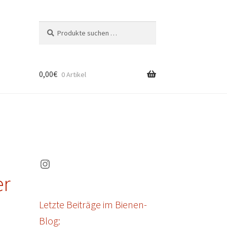
Suchen
Suchen
nach:
0,00
€
0 Artikel
Instagram
er
Letzte Beiträge im Bienen-
Blog: