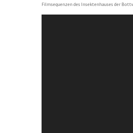
Filmsequenzen des Insektenhauses der Bottw
Video-
Player