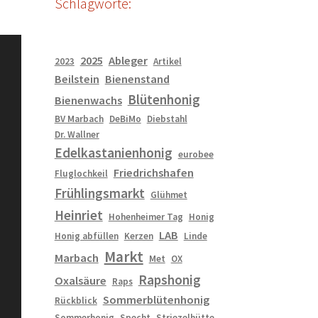
Schlagworte:
2025
Ableger
2023
Artikel
Beilstein
Bienenstand
Blütenhonig
Bienenwachs
BV Marbach
DeBiMo
Diebstahl
Dr. Wallner
Edelkastanienhonig
eurobee
Friedrichshafen
Fluglochkeil
Frühlingsmarkt
Glühmet
Heinriet
Hohenheimer Tag
Honig
LAB
Honig abfüllen
Kerzen
Linde
Markt
Marbach
Met
OX
Rapshonig
Oxalsäure
Raps
Sommerblütenhonig
Rückblick
Sommerhonig
Specht
Striezelhütte