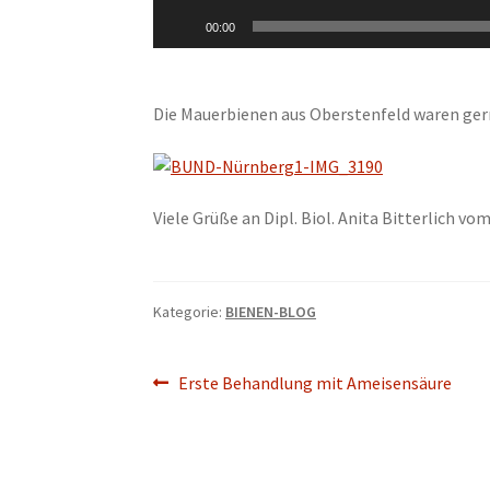
00:00
Die Mauerbienen aus Oberstenfeld waren gern
Viele Grüße an Dipl. Biol. Anita Bitterlich 
Kategorie:
BIENEN-BLOG
Beitragsnavigation
Vorheriger
Erste Behandlung mit Ameisensäure
Beitrag: