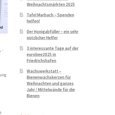
Weihnachtsmärkten 2025
Tafel Marbach – Spenden
helfen!
Der Honigabfüller – ein sehr
nützlicher Helfer
3 interessante Tage auf der
 -
eurobee2025 in
Friedrichshafen
Wachswerkstatt –
dung
Bienenwachskerzen für
Weihnachten und ganzes
Jahr / Mittelwände für die
Bienen
s