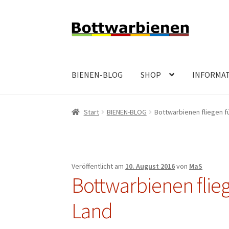
Zur
Zum
Navigation
Inhalt
springen
springen
BIENEN-BLOG
SHOP
INFORMA
Start
BIENEN-BLOG
Bottwarbienen fliegen 
Veröffentlicht am
10. August 2016
von
MaS
Bottwarbienen fli
Land