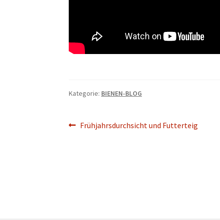
Kategorie:
BIENEN-BLOG
Beitragsnavigation
Vorheriger
Frühjahrsdurchsicht und Futterteig
Beitrag: