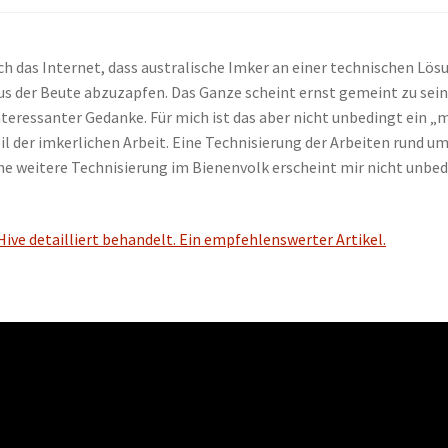
rch das Internet, dass australische Imker an einer technischen Lös
us der Beute abzuzapfen. Das Ganze scheint ernst gemeint zu sein
 interessanter Gedanke. Für mich ist das aber nicht unbedingt ein „
il der imkerlichen Arbeit. Eine Technisierung der Arbeiten rund um
eine weitere Technisierung im Bienenvolk erscheint mir nicht unbe
ive detailliert behandelt. Ein empfehlenswerter Artikel.