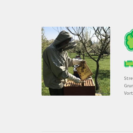
Str
Grun
Vort