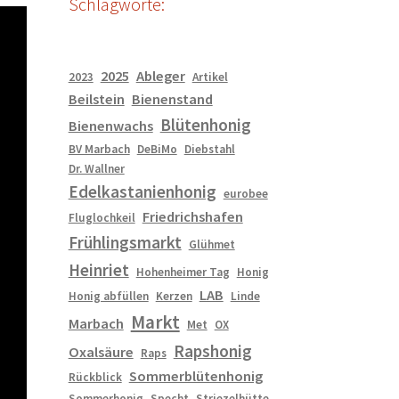
Schlagworte:
2025
Ableger
2023
Artikel
Beilstein
Bienenstand
Blütenhonig
Bienenwachs
BV Marbach
DeBiMo
Diebstahl
Dr. Wallner
Edelkastanienhonig
eurobee
Friedrichshafen
Fluglochkeil
Frühlingsmarkt
Glühmet
Heinriet
Hohenheimer Tag
Honig
LAB
Honig abfüllen
Kerzen
Linde
Markt
Marbach
Met
OX
Rapshonig
Oxalsäure
Raps
Sommerblütenhonig
Rückblick
Sommerhonig
Specht
Striezelhütte