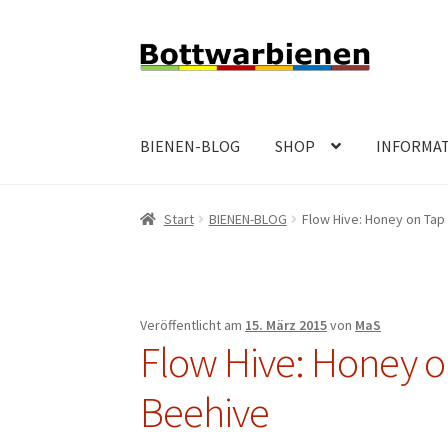
Zur
Zum
Navigation
Inhalt
springen
springen
BIENEN-BLOG
SHOP
INFORMA
Start
BIENEN-BLOG
Flow Hive: Honey on Tap
Veröffentlicht am
15. März 2015
von
MaS
Flow Hive: Honey o
Beehive