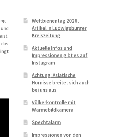
ung
Weltbienentag 2026,
Artikel in Ludwigsburger
 und
Kreiszeitung
must
 das
Aktuelle Infos und
dingt
Impressionen gibt es auf
Instagram
Achtung: Asiatische
Hornisse breitet sich auch
bei uns aus
Völkerkontrolle mit
Wärmebildkamera
Spechtalarm
Impressionen von den