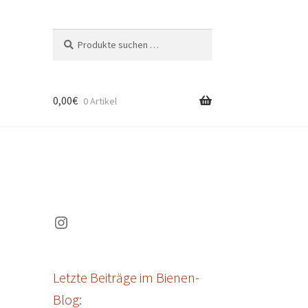
Suchen
Suchen
nach:
0,00
€
0 Artikel
Instagram
Letzte Beiträge im Bienen-
Blog: