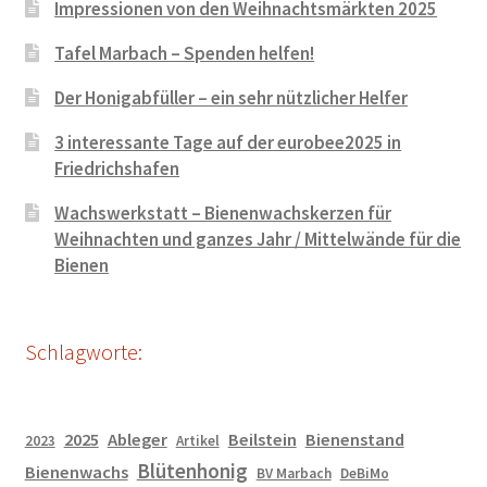
Impressionen von den Weihnachtsmärkten 2025
Tafel Marbach – Spenden helfen!
Der Honigabfüller – ein sehr nützlicher Helfer
3 interessante Tage auf der eurobee2025 in
Friedrichshafen
Wachswerkstatt – Bienenwachskerzen für
Weihnachten und ganzes Jahr / Mittelwände für die
Bienen
Schlagworte:
2025
Ableger
Beilstein
Bienenstand
2023
Artikel
Blütenhonig
Bienenwachs
BV Marbach
DeBiMo