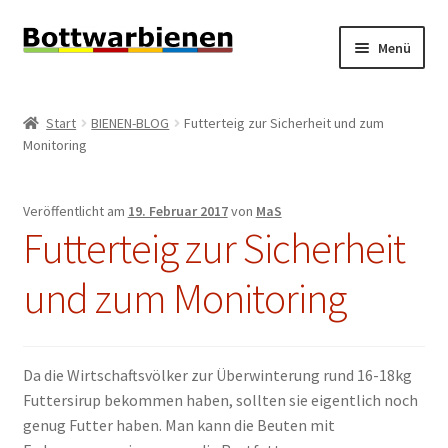
Zur
Zum
Menü
Navigation
Inhalt
springen
springen
BIENEN-BLOG
Start
BIENEN-BLOG
Futterteig zur Sicherheit und zum
Unterm
Monitoring
SHOP
öffnen
Unterm
INFORMATIONEN
Veröffentlicht am
19. Februar 2017
von
MaS
öffnen
Futterteig zur Sicherheit
KONTAKT
und zum Monitoring
Unterm
IMPRESSUM
öffnen
Da die Wirtschaftsvölker zur Überwinterung rund 16-18kg
Futtersirup bekommen haben, sollten sie eigentlich noch
genug Futter haben. Man kann die Beuten mit