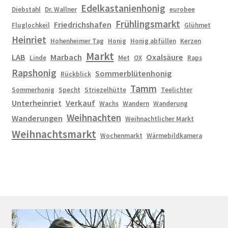
Edelkastanienhonig
Diebstahl
Dr. Wallner
eurobee
Frühlingsmarkt
Friedrichshafen
Fluglochkeil
Glühmet
Heinriet
Hohenheimer Tag
Honig
Honig abfüllen
Kerzen
Markt
LAB
Marbach
Oxalsäure
Linde
Met
OX
Raps
Rapshonig
Sommerblütenhonig
Rückblick
Tamm
Sommerhonig
Specht
Striezelhütte
Teelichter
Unterheinriet
Verkauf
Wachs
Wandern
Wanderung
Weihnachten
Wanderungen
Weihnachtlicher Markt
Weihnachtsmarkt
Wochenmarkt
Wärmebildkamera