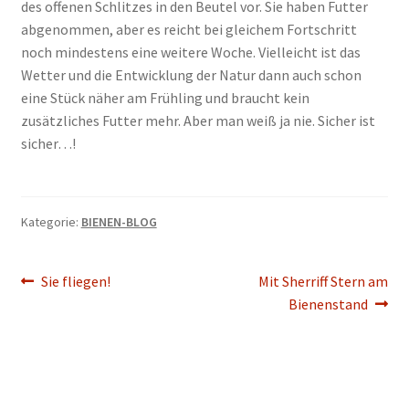
des offenen Schlitzes in den Beutel vor. Sie haben Futter
abgenommen, aber es reicht bei gleichem Fortschritt
noch mindestens eine weitere Woche. Vielleicht ist das
Wetter und die Entwicklung der Natur dann auch schon
eine Stück näher am Frühling und braucht kein
zusätzliches Futter mehr. Aber man weiß ja nie. Sicher ist
sicher…!
Kategorie:
BIENEN-BLOG
Beitragsnavigation
Vorheriger
Nächster
Sie fliegen!
Mit Sherriff Stern am
Beitrag:
Beitrag:
Bienenstand