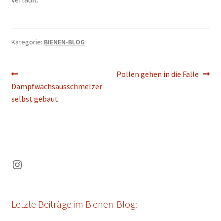
Kategorie:
BIENEN-BLOG
Beitragsnavigation
Vorheriger
Nächster
Pollen gehen in die Falle
Beitrag:
Beitrag:
Dampfwachsausschmelzer
selbst gebaut
Instagram
Letzte Beiträge im Bienen-Blog: