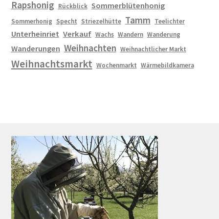
Rapshonig
Sommerblütenhonig
Rückblick
Tamm
Sommerhonig
Specht
Striezelhütte
Teelichter
Unterheinriet
Verkauf
Wachs
Wandern
Wanderung
Weihnachten
Wanderungen
Weihnachtlicher Markt
Weihnachtsmarkt
Wochenmarkt
Wärmebildkamera