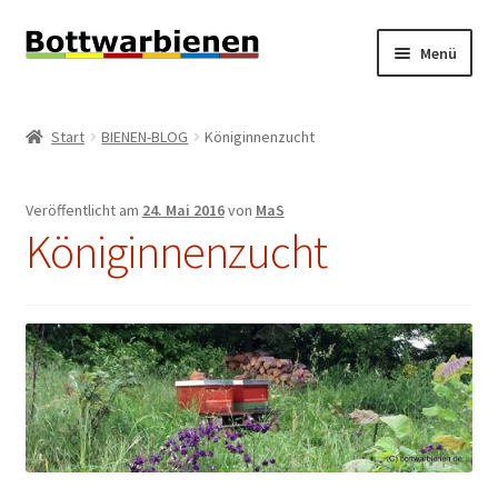
Zur
Zum
Menü
Navigation
Inhalt
springen
springen
BIENEN-BLOG
Start
BIENEN-BLOG
Königinnenzucht
Unterm
SHOP
öffnen
Veröffentlicht am
24. Mai 2016
von
MaS
Unterm
INFORMATIONEN
Königinnenzucht
öffnen
KONTAKT
Unterm
IMPRESSUM
öffnen