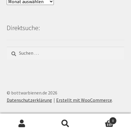
Archiv
Bienen-
Blog:
Direktsuche:
Suchen
nach:
© bottwarbienen.de 2026
Datenschutzerklärung
Erstellt mit WooCommerce
.
0
Suchen
Suchen