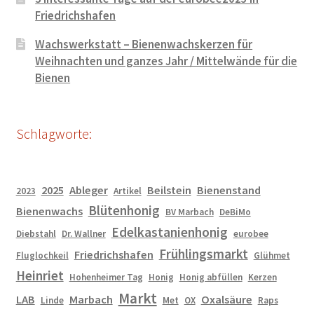
Friedrichshafen
Wachswerkstatt – Bienenwachskerzen für
Weihnachten und ganzes Jahr / Mittelwände für die
Bienen
Schlagworte:
2025
Ableger
Beilstein
Bienenstand
2023
Artikel
Blütenhonig
Bienenwachs
BV Marbach
DeBiMo
Edelkastanienhonig
Diebstahl
Dr. Wallner
eurobee
Frühlingsmarkt
Friedrichshafen
Fluglochkeil
Glühmet
Heinriet
Hohenheimer Tag
Honig
Honig abfüllen
Kerzen
Markt
LAB
Marbach
Oxalsäure
Linde
Met
OX
Raps